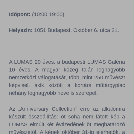
Sajtószoba
Időpont:
(10:00-19:00)
Kapcsolat
Helyszín:
1051 Budapest, Október 6. utca 21.
BCEFW
360DBP
HFDASPOT
A LUMAS 20 éves, a budapesti LUMAS Galéria
10 éves. A magyar közeg talán legnagyobb
nemzetközi válogatását, több, mint 250 művészt
képvisel, akik között a kortárs műtárgypiac
néhány legnagyobb neve is szerepel.
Az „Anniversary Collection" erre az alkalomra
készült összeállítás: öt soha nem látott kép a
LUMAS elmúlt két évtizedének öt meghatározó
művészétől. A képek október 31-ig elérhetők, a