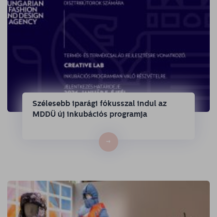
Szélesebb iparági fókusszal indul az
MDDÜ új inkubációs programja
→