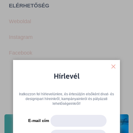
ELÉRHETŐSÉG
Weboldal
Instagram
Facebook
Hírlevél
Iratkozzon fel hírlevelünkre, és értesüljön elsőként divat- és
designipari híreinkről, kampányainkról és pályázati
További cikkek
lehetőségeinkről!
E-mail cím