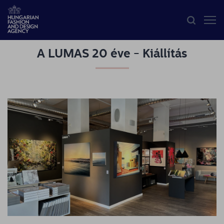
A LUMAS 20 éve - Kiállítás
HFDA
Divat
programok
Design
programok
Budapest
Select
Hírek
Pályázatok