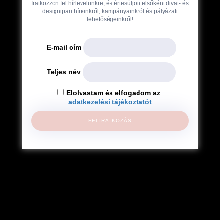
Iratkozzon fel hírlevelünkre, és értesüljön elsőként divat- és
designipari híreinkről, kampányainkról és pályázati
lehetőségeinkről!
E-mail cím
Teljes név
Elolvastam és elfogadom az
adatkezelési tájékoztatót
FELIRATKOZÁS