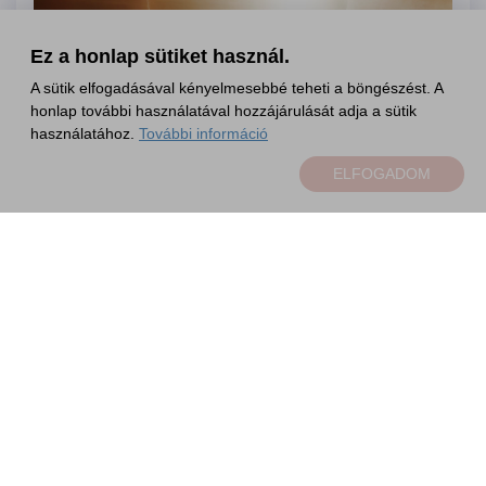
Ez a honlap sütiket használ.
A sütik elfogadásával kényelmesebbé teheti a böngészést. A
honlap további használatával hozzájárulását adja a sütik
használatához.
További információ
ELFOGADOM
FRISS
BCEFW Young Talents tervezők a Design
POP–UP by ELLE kínálatában
TOVÁBB