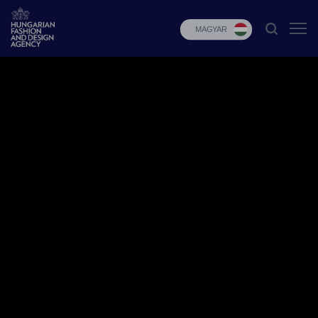
MAGYAR
HFDA
Divat
programok
Design
programok
Budapest
Select
Hírek
Pályázatok