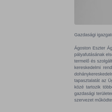
Gazdasági igazgat
Ágoston Eszter Á
pályafutásának els
termelő és szolgál
kereskedelmi rend
dohánykereskedel
tapasztalatát az Ü
közé tartozik töb
gazdasági területen
szervezet működtet