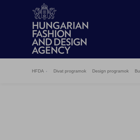
HFDA
Divat
Design
Budapest
Hírek
Pályázatok
Sajtószoba
Kapcsolat
BCEFW
360DBP
HFDASPOT
programok
programok
Select
HFDA
Divat programok
Design programok
Bu