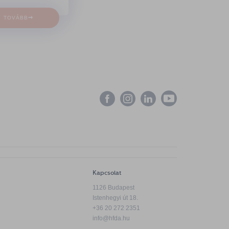
→
TOVÁBB
Kapcsolat
1126 Budapest
Istenhegyi út 18.
+36 20 272 2351
info@hfda.hu