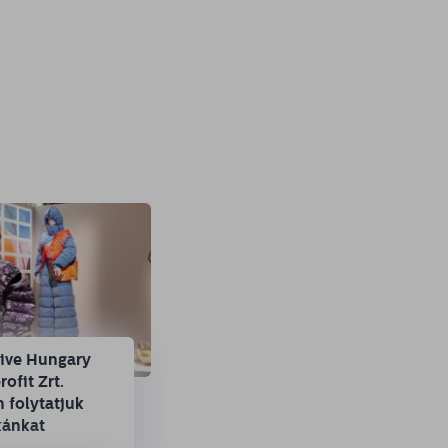
tive Hungary
ofit Zrt.
 folytatjuk
ánkat