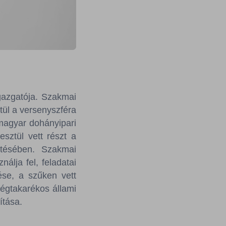
azgatója. Szakmai
tül a versenyszféra
 magyar dohányipari
sztül vett részt a
etésében. Szakmai
álja fel, feladatai
ése, a szűken vett
tségtakarékos állami
ítása.