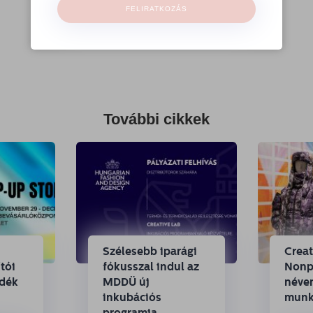
FELIRATKOZÁS
További cikkek
Szélesebb iparági
Crea
tói
fókusszal indul az
Nonpr
ndék
MDDÜ új
néven
inkubációs
munk
programja