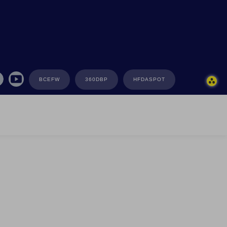
BCEFW
360DBP
HFDASPOT