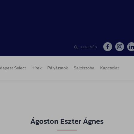
KERESÉS
dapest Select
Hírek
Pályázatok
Sajtószoba
Kapcsolat
Ágoston Eszter Ágnes