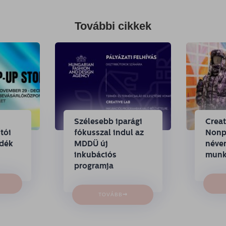
További cikkek
Szélesebb iparági
Crea
tói
fókusszal indul az
Nonpr
ndék
MDDÜ új
néven
inkubációs
munk
programja
→
TOVÁBB