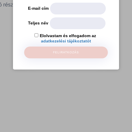
részvétel regisztrációköteles.
E-mail cím
Teljes név
Elolvastam és elfogadom az
adatkezelési tájékoztatót
FELIRATKOZÁS