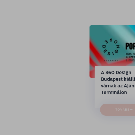
A 360 Design
Budapest kiállí
várnak az Ajá
Terminálon
→
TOVÁBB