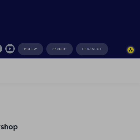
BCEFW
360DBP
HFDASPOT
kshop