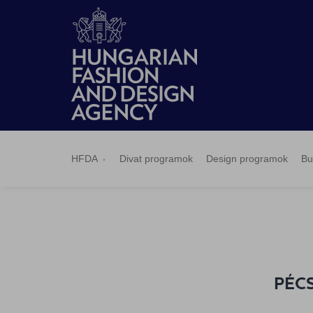
HFDA
Divat
Design
Budapest
Hírek
Pályázatok
Sajtószoba
Kapcsolat
BCEFW
360DBP
HFDASPOT
programok
programok
Select
HFDA
Divat programok
Design programok
Bu
PÉCS