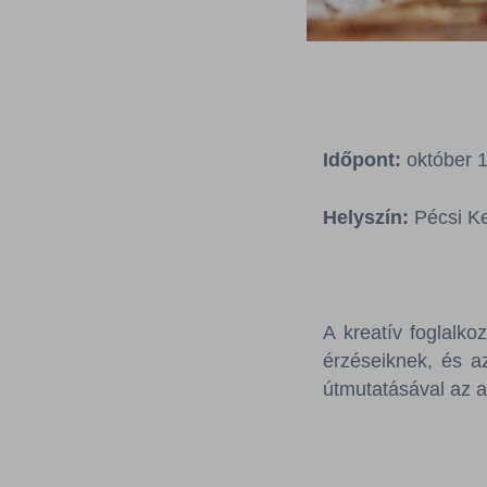
Időpont:
október 1
Helyszín:
Pécsi Ke
A kreatív foglalk
érzéseiknek, és a
útmutatásával az a