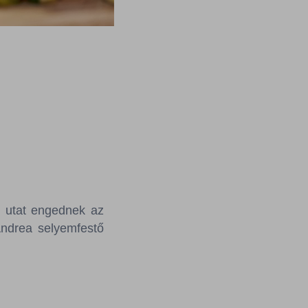
r utat engednek az
Andrea selyemfestő