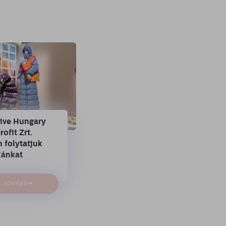
tive Hungary
ofit Zrt.
 folytatjuk
ánkat
→
TOVÁBB