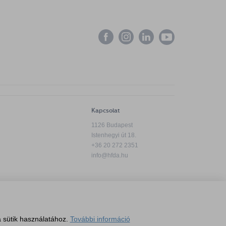
Kapcsolat
1126 Budapest
Istenhegyi út 18.
+36 20 272 2351
info@hfda.hu
Adatkezelési tájékoztató
 sütik használatához.
További információ