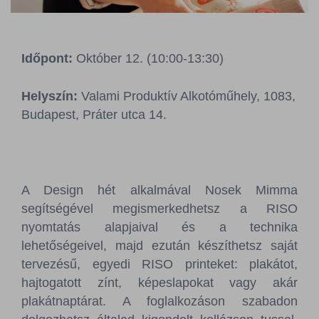
Sajtószoba
Kapcsolat
Időpont:
Október 12. (10:00-13:30)
BCEFW
360DBP
HFDASPOT
Helyszín:
Valami Produktív Alkotóműhely, 1083,
Budapest, Práter utca 14.
A Design hét alkalmával Nosek Mimma
segítségével megismerkedhetsz a RISO
nyomtatás alapjaival és a technika
lehetőségeivel, majd ezután készíthetsz saját
tervezésű, egyedi RISO printeket: plakátot,
hajtogatott zínt, képeslapokat vagy akár
plakátnaptárat. A foglalkozáson szabadon