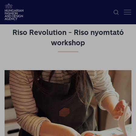
Riso Revolution - Riso nyomtató
HFDA
workshop
Divat
programok
Design
programok
Budapest
Select
Hírek
Pályázatok