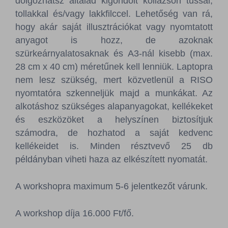
dolgozhatsz általad kigondolt kollázson tussal,
tollakkal és/vagy lakkfilccel. Lehetőség van rá,
hogy akár saját illusztrációkat vagy nyomtatott
anyagot is hozz, de azoknak
szürkeárnyalatosaknak és A3-nál kisebb (max.
28 cm x 40 cm) méretűnek kell lenniük. Laptopra
nem lesz szükség, mert közvetlenül a RISO
nyomtatóra szkenneljük majd a munkákat. Az
alkotáshoz szükséges alapanyagokat, kellékeket
és eszközöket a helyszínen biztosítjuk
számodra, de hozhatod a saját kedvenc
kellékeidet is. Minden résztvevő 25 db
példányban viheti haza az elkészített nyomatát.
A workshopra maximum 5-6 jelentkezőt várunk.
A workshop díja 16.000 Ft/fő.