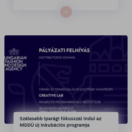
→
Szélesebb iparági fókusszal indul az
MDDÜ új inkubációs programja