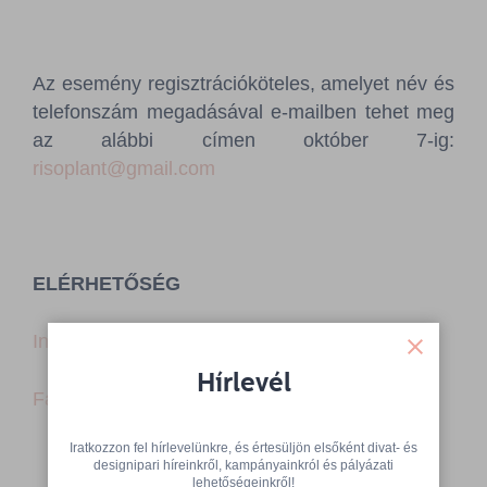
Az esemény regisztrációköteles, amelyet név és
telefonszám megadásával e-mailben tehet meg
az alábbi címen október 7-ig:
risoplant@gmail.com
ELÉRHETŐSÉG
Instagram
Hírlevél
Facebook
Iratkozzon fel hírlevelünkre, és értesüljön elsőként divat- és
designipari híreinkről, kampányainkról és pályázati
lehetőségeinkről!