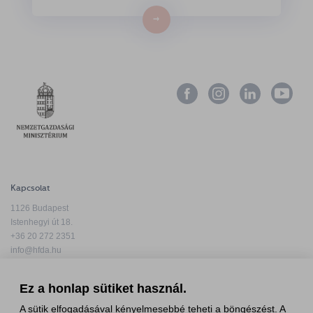
→
Kapcsolat
1126 Budapest
Istenhegyi út 18.
+36 20 272 2351
info@hfda.hu
Ez a honlap sütiket használ.
A sütik elfogadásával kényelmesebbé teheti a böngészést. A