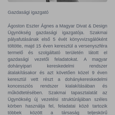
Sajtószoba
Gazdasági igazgató
Kapcsolat
Ágoston Eszter Ágnes a Magyar Divat & Design
BCEFW
360DBP
HFDASPOT
Ügynökség gazdasági igazgatója. Szakmai
pályafutásának első 5 évét könyvvizsgálóként
töltötte, majd 15 éven keresztül a versenyszféra
termelő és szolgáltató területén látott el
gazdasági vezetői feladatokat. A magyar
dohányipari kereskedelmi rendszer
átalakításakor és azt követően közel 9 éven
keresztül vett részt a dohánykereskedelmi
koncessziós rendszer kialakításában és
működtetésében. Szakmai tapasztalatát az
Ügynökség új vezetési struktúrájában széles
körben használja fel, feladatai közé tartozik
többek között a társaság teljeskörű