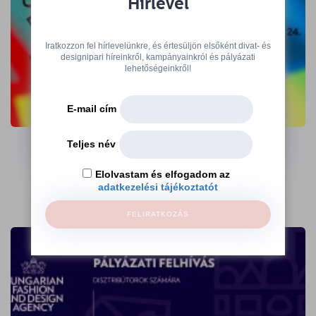
Hírlevél
Iratkozzon fel hírlevelünkre, és értesüljön elsőként divat- és
designipari híreinkről, kampányainkról és pályázati
lehetőségeinkről!
E-mail cím
A 360 Design Budapest kiállítói várnak
az Ajándék Terminálon
Teljes név
→
Elolvastam és elfogadom az
adatkezelési tájékoztatót
FELIRATKOZÁS