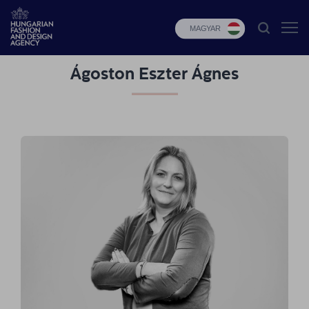
MAGYAR
Ágoston Eszter Ágnes
HFDA
Divat
programok
Design
programok
Budapest
Select
Hírek
Pályázatok