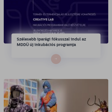
Szélesebb iparági fókusszal indul az
MDDÜ új inkubációs programja
→