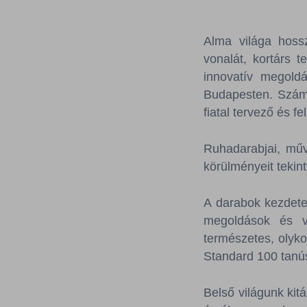
Alma világa hosszú
vonalát, kortárs 
innovatív megold
Budapesten. Számos
fiatal tervező és f
Ruhadarabjai, művés
körülményeit tek
A darabok kezdete
megoldások és vi
természetes, olyk
Standard 100 tanú
Belső világunk kit