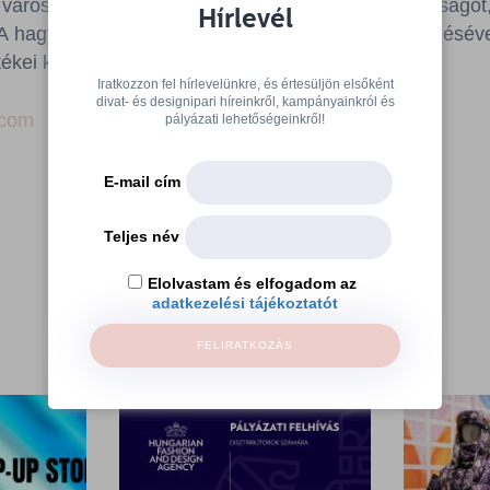
városi nőn. Így adva számára önbizalmat, biztonságot,
Hírlevél
 hagyományok és az innovatív technológiák ötvözéséve
tékei között.
Iratkozzon fel hírlevelünkre, és értesüljön elsőként
divat- és designipari híreinkről, kampányainkról és
.com
pályázati lehetőségeinkről!
E-mail cím
Teljes név
Elolvastam és elfogadom az
adatkezelési tájékoztatót
FELIRATKOZÁS
További cikkek