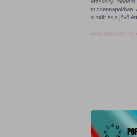
érzékeny, modern 
mindennapokban. A
a múlt és a jövő ér
www.almavetlenyi