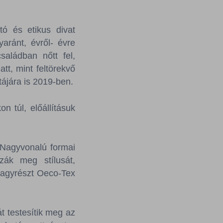
ó és etikus divat
aránt, évről- évre
aládban nőtt fel,
tt, mint feltörekvő
stájára is 2019-ben.
túl, előállításuk
 Nagyvonalú formai
zák meg stílusát,
nagyrészt Oeco-Tex
t testesítik meg az