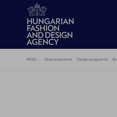
HFDA
Divat
Design
Budapest
Hírek
Pályázatok
Sajtószoba
Kapcsolat
BCEFW
360DBP
HFDASPOT
programok
programok
Select
HFDA
Divat programok
Design programok
Bu