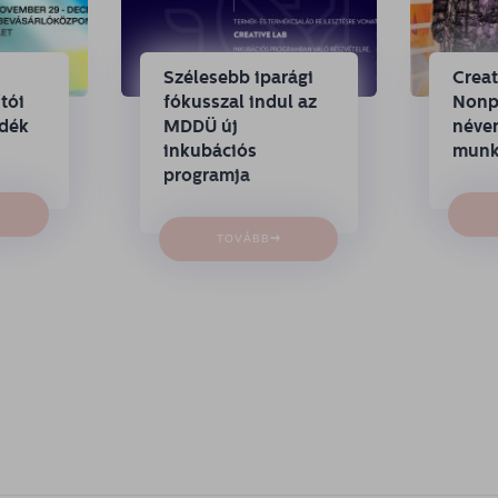
Szélesebb iparági
Crea
tói
fókusszal indul az
Nonpr
ndék
MDDÜ új
néven
inkubációs
munk
programja
→
TOVÁBB