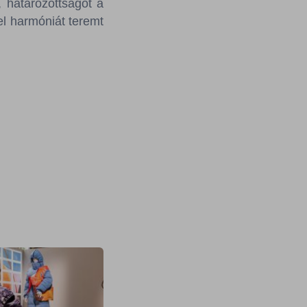
 határozottságot a
l harmóniát teremt