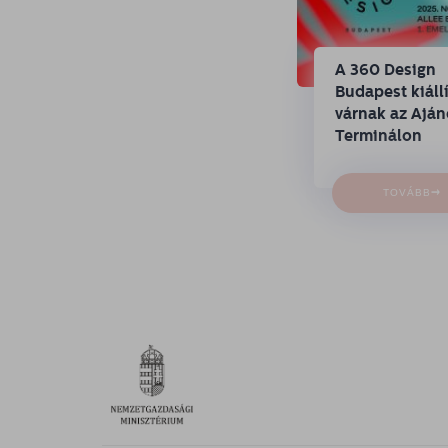
A 360 Design
Budapest kiállí
várnak az Ajá
Terminálon
→
TOVÁBB