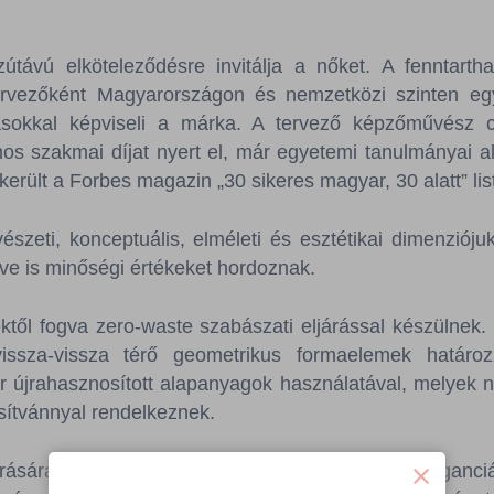
távú elköteleződésre invitálja a nőket. A fenntarthat
tervezőként Magyarországon és nemzetközi szinten egy
ásokkal képviseli a márka. A tervező képzőművész cs
 szakmai díjat nyert el, már egyetemi tanulmányai ala
elkerült a Forbes magazin „30 sikeres magyar, 30 alatt” li
zeti, konceptuális, elméleti és esztétikai dimenziójukon 
intve is minőségi értékeket hordoznak.
ktől fogva zero-waste szabászati eljárással készülnek.
ssza-vissza térő geometrikus formaelemek határoz
or újrahasznosított alapanyagok használatával, melyek 
sítvánnyal rendelkeznek.
árására ösztönöznek kollekciói, melyek a nyers eleganciá