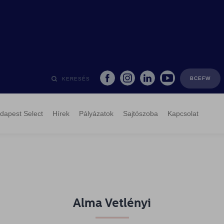
BCEFW
KERESÉS
dapest Select
Hírek
Pályázatok
Sajtószoba
Kapcsolat
Alma Vetlényi