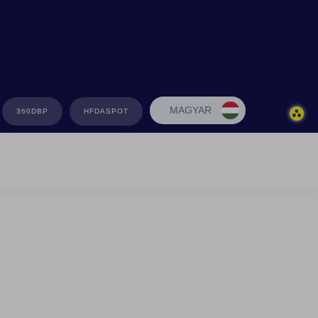
MAGYAR
360DBP
HFDASPOT