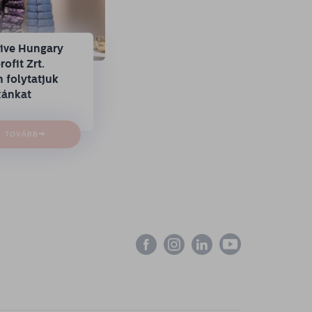
tive Hungary
ofit Zrt.
 folytatjuk
ánkat
→
TOVÁBB