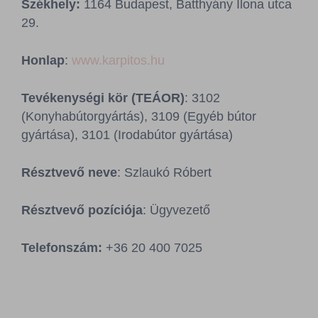
Székhely:
1164 Budapest, Batthyány Ilona utca
Sajtószoba
29.
Kapcsolat
Honlap
:
www.karpitos.hu
BCEFW
360DBP
HFDASPOT
Tevékenységi kör (TEÁOR)
: 3102
(Konyhabútorgyártás), 3109 (Egyéb bútor
gyártása), 3101 (Irodabútor gyártása)
Résztvevő neve
: Szlaukó Róbert
Résztvevő pozíciója
: Ügyvezető
Telefonszám:
+36 20 400 7025