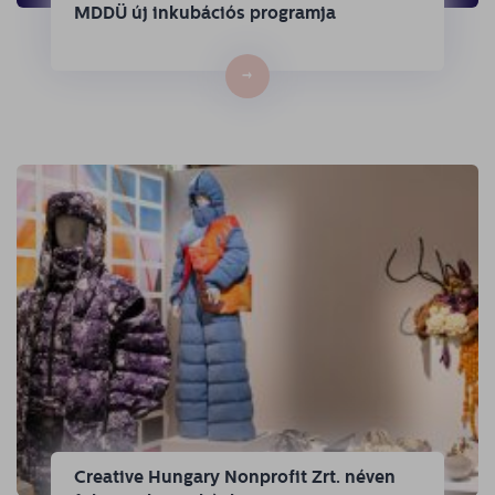
MDDÜ új inkubációs programja
→
Creative Hungary Nonprofit Zrt. néven