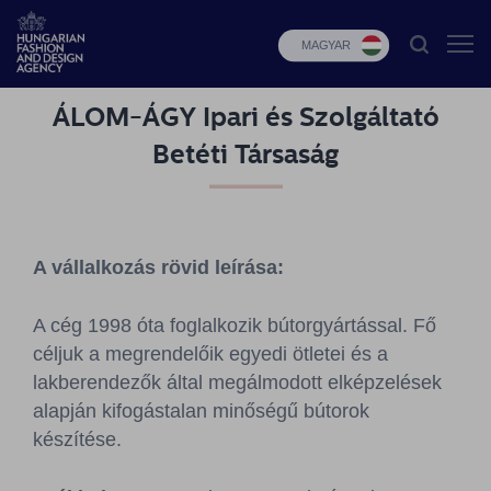
MAGYAR
ÁLOM-ÁGY Ipari és Szolgáltató
HFDA
Betéti Társaság
Divat
programok
Design
A vállalkozás rövid leírása:
programok
Budapest
A cég 1998 óta foglalkozik bútorgyártással. Fő
Select
céljuk a megrendelőik egyedi ötletei és a
lakberendezők által megálmodott elképzelések
Hírek
alapján kifogástalan minőségű bútorok
készítése.
Pályázatok