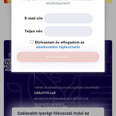
lehetőségeinkről!
az Ajándék Terminálon
E-mail cím
→
Teljes név
Elolvastam és elfogadom az
adatkezelési tájékoztatót
FELIRATKOZÁS
Szélesebb iparági fókusszal indul az