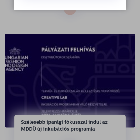
→
Szélesebb iparági fókusszal indul az
MDDÜ új inkubációs programja