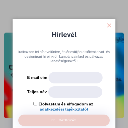
További cikkek
Hírlevél
Iratkozzon fel hírlevelünkre, és értesüljön elsőként divat- és
designipari híreinkről, kampányainkról és pályázati
lehetőségeinkről!
E-mail cím
Teljes név
Elolvastam és elfogadom az
adatkezelési tájékoztatót
A 360 Design Budapest kiállítói várnak
az Ajándék Terminálon
FELIRATKOZÁS