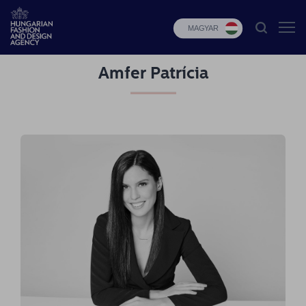
MAGYAR
Amfer Patrícia
HFDA
Divat
programok
Design
programok
Budapest
Select
Hírek
Pályázatok