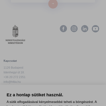
→
Kapcsolat
1126 Budapest
Istenhegyi út 18.
+36 20 272 2351
info@hfda.hu
Ez a honlap sütiket használ.
A sütik elfogadásával kényelmesebbé teheti a böngészést. A