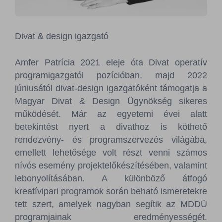
Sajtószoba
Kapcsolat
Divat & design igazgató
BCEFW
360DBP
HFDASPOT
Amfer Patrícia 2021 eleje óta Divat operatív
programigazgatói pozícióban, majd 2022
júniusától divat-design igazgatóként támogatja a
Magyar Divat & Design Ügynökség sikeres
működését. Már az egyetemi évei alatt
betekintést nyert a divathoz is köthető
rendezvény- és programszervezés világába,
emellett lehetősége volt részt venni számos
nívós esemény projektelőkészítésében, valamint
lebonyolításában. A különböző átfogó
kreatívipari programok során beható ismeretekre
tett szert, amelyek nagyban segítik az MDDÜ
programjainak eredményességét.