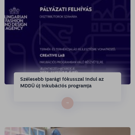
Szélesebb iparági fókusszal indul az
MDDÜ új inkubációs programja
→