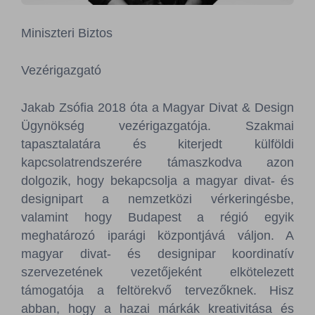
Sajtószoba
Miniszteri Biztos
Kapcsolat
Vezérigazgató
BCEFW
360DBP
HFDASPOT
Jakab Zsófia 2018 óta a Magyar Divat & Design
Ügynökség vezérigazgatója. Szakmai
tapasztalatára és kiterjedt külföldi
kapcsolatrendszerére támaszkodva azon
dolgozik, hogy bekapcsolja a magyar divat- és
designipart a nemzetközi vérkeringésbe,
valamint hogy Budapest a régió egyik
meghatározó iparági központjává váljon. A
magyar divat- és designipar koordinatív
szervezetének vezetőjeként elkötelezett
támogatója a feltörekvő tervezőknek. Hisz
abban, hogy a hazai márkák kreativitása és