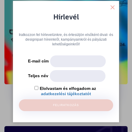
Hírlevél
Iratkozzon fel hírlevelünkre, és értesüljön elsőként divat- és
designipari híreinkről, kampányainkról és pályázati
lehetőségeinkről!
E-mail cím
Teljes név
A 360 Design Budapest kiállítói várnak
az Ajándék Terminálon
Elolvastam és elfogadom az
adatkezelési tájékoztatót
→
FELIRATKOZÁS