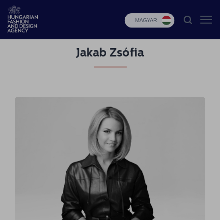
MAGYAR
Jakab Zsófia
HFDA
Divat
programok
Design
programok
Budapest
Select
Hírek
Pályázatok