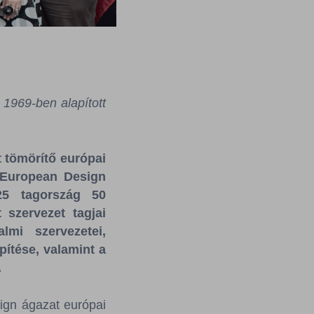
1969-ben alapított
 tömörítő európai
 European Design
25 tagország 50
 szervezet tagjai
lmi szervezetei,
pítése, valamint a
.
ign ágazat európai