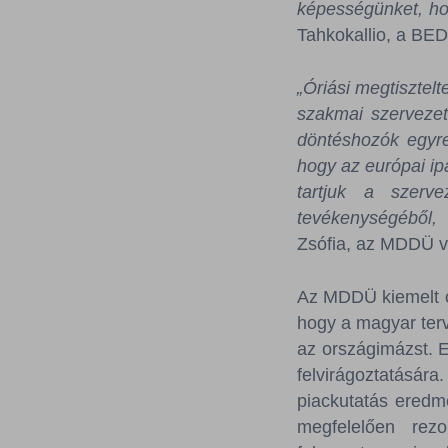
képességünket, hog
Tahkokallio, a BED
„Óriási megtisztel
szakmai szervezet
döntéshozók egyre
hogy az európai i
tartjuk a szerv
tevékenységéből,
Zsófia, az MDDÜ v
Az MDDÜ kiemelt cé
hogy a magyar terv
az országimázst. E
felvirágoztatásá
piackutatás eredm
megfelelően rez