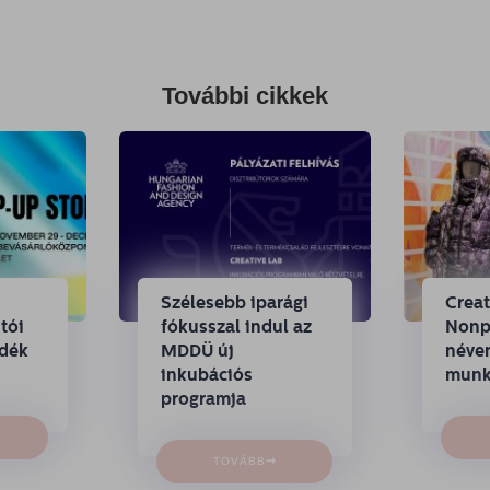
További cikkek
Szélesebb iparági
Crea
tói
fókusszal indul az
Nonpr
ndék
MDDÜ új
néven
inkubációs
munk
programja
→
TOVÁBB