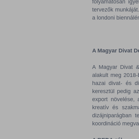
folyamatosan igye
tervezők munkáját
a londoni biennálé
A Magyar Divat D
A Magyar Divat &
alakult meg 2018-b
hazai divat- és d
keresztül pedig az
export növelése, a
kreatív és szakma
dizájniparágban 
koordináció megval