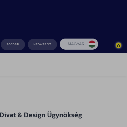
MAGYAR
360DBP
HFDASPOT
 Divat & Design Ügynökség