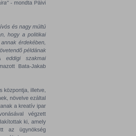
ira” -
mondta Päivi
nívós és nagy múltú
, hogy a politikai
t annak érdekében,
követendő példának
A eddigi szakmai
mazott Bata-Jakab
központja, illetve,
ek, növelve ezáltal
anak a kreatív ipar
vonásával végzett
kítottak ki, amely
ett az ügynökség