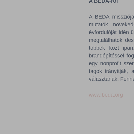
A BEDA-ról
A BEDA missziója,
mutatók növeked
évfordulóját idén 
megtalálhatók des
többek közt ipari
brandépítéssel fo
egy nonprofit sze
tagok irányítják,
választanak. Fenná
www.beda.org