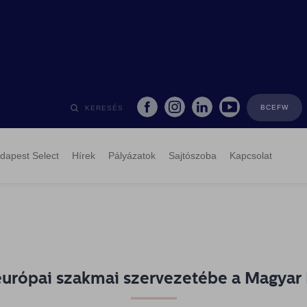
BCEFW
KERESÉS
dapest Select
Hírek
Pályázatok
Sajtószoba
Kapcsolat
európai szakmai szervezetébe a Magyar