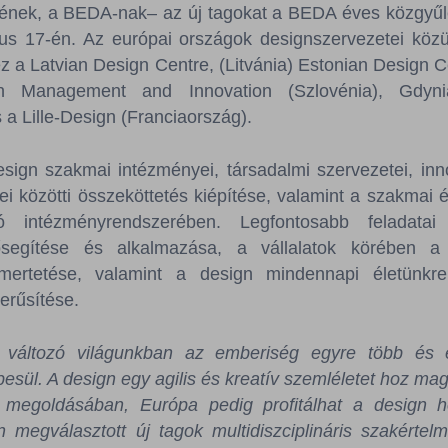
ének, a BEDA-nak– az új tagokat a BEDA éves közgyűlé
s 17-én. Az európai országok designszervezetei közül
 a Latvian Design Centre, (Litvánia) Estonian Design C
 Management and Innovation (Szlovénia), Gdyn
 a Lille-Design (Franciaország).
sign szakmai intézményei, társadalmi szervezetei, inno
ei közötti összeköttetés kiépítése, valamint a szakmai 
 intézményrendszerében. Legfontosabb feladatai
ősegítése és alkalmazása, a vállalatok körében a
mertetése, valamint a design mindennapi életünkre 
erűsítése.
 változó világunkban az emberiség egyre több és 
sül. A design egy agilis és kreatív szemléletet hoz mag
k megoldásában, Európa pedig profitálhat a design h
megválasztott új tagok multidiszciplináris szakértelm