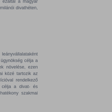
e ezáltal a magyar
ilánói divathéten,
eányvállalataként
z ügynökség célja a
nek növelése, ezen
ai közé tartozik az
dícióval rendelkező
 célja a divat- és
 hatékony szakmai