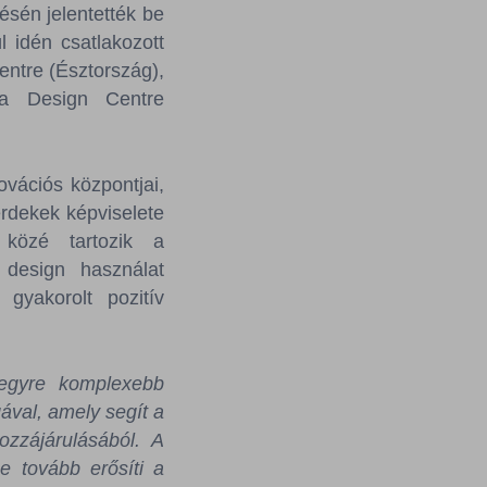
sén jelentették be
 idén csatlakozott
entre (Észtország),
ia Design Centre
vációs központjai,
érdekek képviselete
 közé tartozik a
 design használat
gyakorolt pozitív
egyre komplexebb
ával, amely segít a
ozzájárulásából. A
e tovább erősíti a