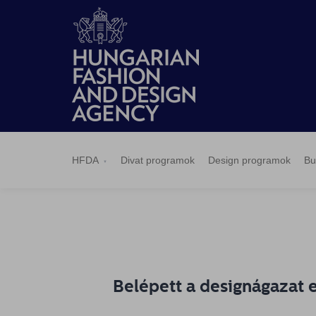
HFDA
Divat
Design
Budapest
Hírek
Pályázatok
Sajtószoba
Kapcsolat
BCEFW
360DBP
HFDASPOT
programok
programok
Select
HFDA
Divat programok
Design programok
Bu
Belépett a designágazat 