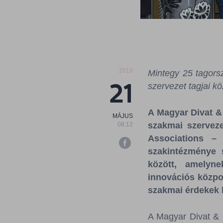
2019
Mintegy 25 tagors
21
szervezet tagjai kö
A Magyar Divat &
MÁJUS
szakmai szervez
08:12
Associations –
szakintézménye s
között, amelyne
innovációs közpon
szakmai érdekek 
A Magyar Divat & 