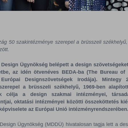
zág 50 szakintézménye szerepel a brüsszeli székhelyű, 
zött.
 Design Ügynökség belépett a design szövetségeket
etbe, az idén ötvenéves BEDA-ba (The Bureau of
 Európai Designszövetségek Irodája). Mintegy 
zerepel a brüsszeli székhelyű, 1969-ben alapított
k célja a design szakmai intézményei, társada
tjai, oktatási intézményei közötti összeköttetés kié
képviselete az Európai Unió intézményrendszerében
Design Ügynökség (MDDÜ) hivatalosan tagja lett a des