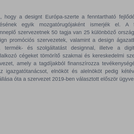
 hogy a designt Európa-szerte a fenntartható fejlő
ésének egyik mozgatórugójaként ismerjék el. A f
ünneplő szervezetnek 50 tagja van 25 különböző ország
ign promóciós szervezetek, valamint a design ágaza
, termék- és szolgáltatást designnal, illetve a digi
glalkozó cégeket tömörítő szakmai és kereskedelmi s
rvezet, amely a tagdíjakból finanszírozza tevékenységé
 az igazgatótanácsot, elnököt és alelnököt pedig kété
llása óta a szervezet 2019-ben választott először ügyve