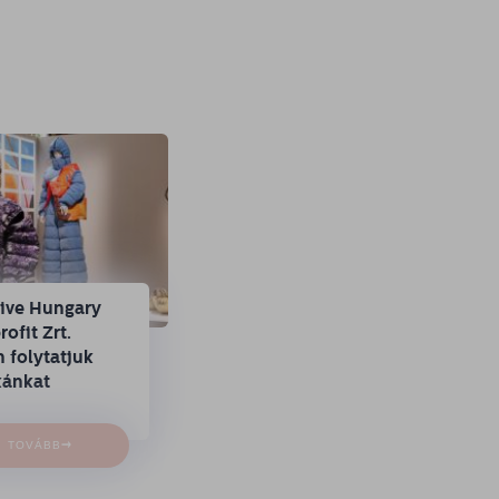
tive Hungary
ofit Zrt.
 folytatjuk
ánkat
→
TOVÁBB