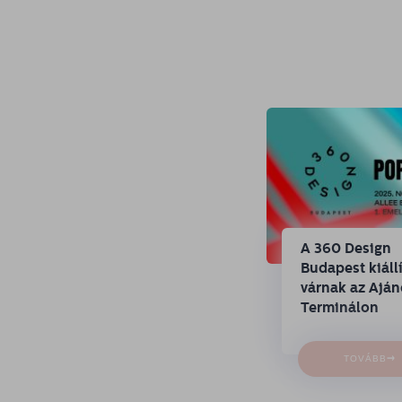
A 360 Design
Budapest kiállí
várnak az Ajá
Terminálon
→
TOVÁBB