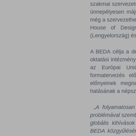
szakmai szervezet
ünnepélyesen máju
még a szervezethez
House of Design
(Lengyelország) és
A BEDA célja a de
oktatási intézmény
az Európai Unió
formatervezés el
előnyeinek megis
hatásának a népsz
„A folyamatosan
problémával szembe
globális kihíváso
BEDA közgyűlésén 