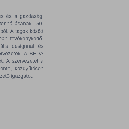
dés és a gazdasági
ennállásának 50.
ból. A tagok között
tban tevékenykedő,
tális designnal és
zervezetek. A BEDA
t. A szervezetet a
vente, közgyűlésen
zető igazgatót.