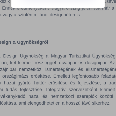
kszik jelen lenni nemzetközi szinten is, népszerűsítv
. Ennek eredményeként Magyarország jelen volt már a m
n vagy a szintén milánói designhéten is.
esign & Ügynökségről
 Design Ügynökség a Magyar Turisztikai Ügynökség l
an, két kiemelt részleggel: divatipar és designipar. A
izájnipar nemzetközi ismertségének és elismertségé
 országimázs erősítése. Emellett legfontosabb feladat
 hazai gyártói háttér erősítése és fejlesztése, a tra
i tudás fejlesztése. Integratív szervezetként kiemelt
tevékenykedő hazai és nemzetközi szereplők közötti
ósítása, ami elengedhetetlen a hosszú távú sikerhez.