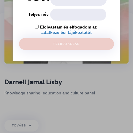
Teljes név
Elolvastam és elfogadom az
adatkezelési tájékoztatót
FELIRATKOZÁS
Darnell Jamal Lisby
Knowledge sharing, education and culture panel
TOVÁBB