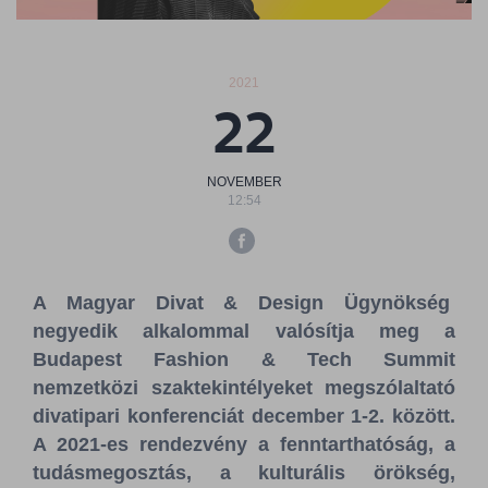
Sajtószoba
Kapcsolat
2021
22
BCEFW
360DBP
HFDASPOT
NOVEMBER
12:54
A Magyar Divat & Design Ügynökség
negyedik alkalommal valósítja meg a
Budapest Fashion & Tech Summit
nemzetközi szaktekintélyeket megszólaltató
divatipari konferenciát december 1-2. között.
A 2021-es rendezvény a fenntarthatóság, a
tudásmegosztás, a kulturális örökség,