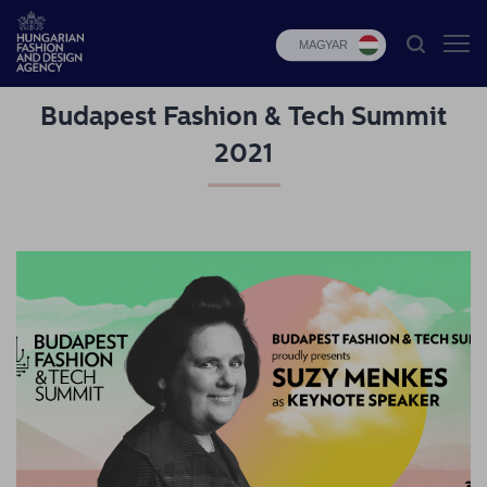
MAGYAR
Budapest Fashion & Tech Summit
HFDA
2021
Divat
programok
Design
programok
Budapest
Select
Hírek
Pályázatok