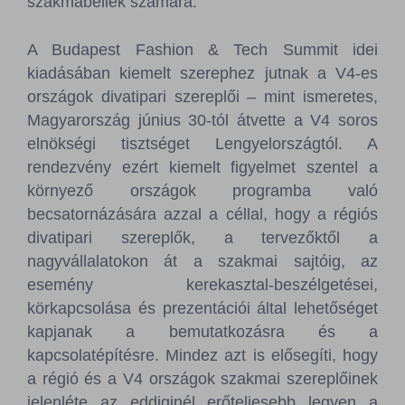
szakmabeliek számára.
A Budapest Fashion & Tech Summit idei
kiadásában kiemelt szerephez jutnak a V4-es
országok divatipari szereplői – mint ismeretes,
Magyarország június 30-tól átvette a V4 soros
elnökségi tisztséget Lengyelországtól. A
rendezvény ezért kiemelt figyelmet szentel a
környező országok programba való
becsatornázására azzal a céllal, hogy a régiós
divatipari szereplők, a tervezőktől a
nagyvállalatokon át a szakmai sajtóig, az
esemény kerekasztal-beszélgetései,
körkapcsolása és prezentációi által lehetőséget
kapjanak a bemutatkozásra és a
kapcsolatépítésre. Mindez azt is elősegíti, hogy
a régió és a V4 országok szakmai szereplőinek
jelenléte az eddiginél erőteljesebb legyen a