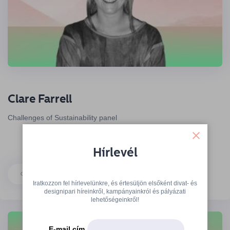
Clare Farrell
Challenges of Sustainability panel
Hírlevél
OLVASSON TOVÁBB
Iratkozzon fel hírlevelünkre, és értesüljön elsőként divat- és
designipari híreinkről, kampányainkról és pályázati
lehetőségeinkről!
E-mail cím