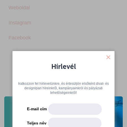
Weboldal
Instagram
Facebook
Hírlevél
Iratkozzon fel hírlevelünkre, és értesüljön elsőként divat- és
További cikkek
designipari híreinkről, kampányainkról és pályázati
lehetőségeinkről!
E-mail cím
Teljes név