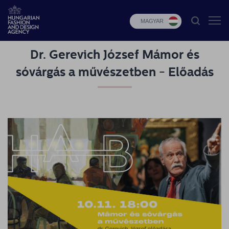
MAGYAR
Dr. Gerevich József Mámor és
HFDA
sóvárgás a művészetben - Előadás
Divat
programok
Design
programok
Budapest
Select
Hírek
Pályázatok