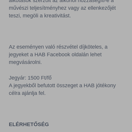
alkotások szerzőit az alkohol hozzásegíti-e a
művészi teljesítményhez vagy az ellenkezőjét
teszi, megöli a kreativitást.
Az eseményen való részvétel díjköteles, a
jegyeket a HAB Facebook oldalán lehet
megvásárolni.
Jegyár: 1500 Ft/fő
A jegyekből befutott összeget a HAB jótékony
célra ajánlja fel.
ELÉRHETŐSÉG