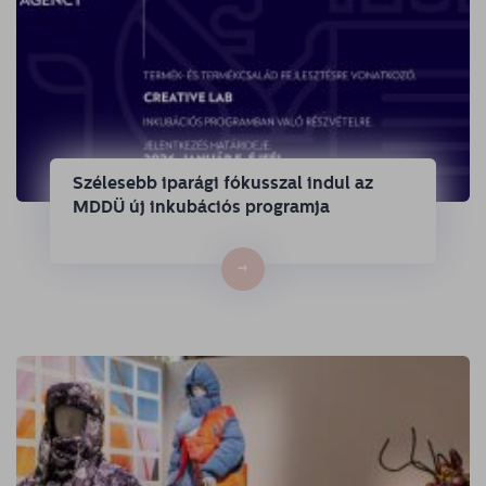
Szélesebb iparági fókusszal indul az
MDDÜ új inkubációs programja
→