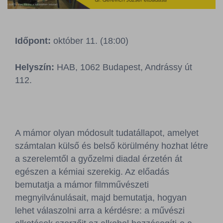
Sajtószoba
Kapcsolat
Időpont:
október 11. (18:00)
BCEFW
360DBP
HFDASPOT
Helyszín:
HAB, 1062 Budapest, Andrássy út
112.
A mámor olyan módosult tudatállapot, amelyet
számtalan külső és belső körülmény hozhat létre
a szerelemtől a győzelmi diadal érzetén át
egészen a kémiai szerekig. Az előadás
bemutatja a mámor filmművészeti
megnyilvánulásait, majd bemutatja, hogyan
lehet válaszolni arra a kérdésre: a művészi