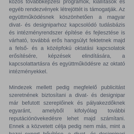
közös továbbképzési programok, kiállítások és
egyéb rendezvények létrejöttét is támogatják. Az
együttműködésnek köszönhetően a magyar
divat- és designiparhoz kapcsolódó tudásbázis
és intézményrendszer építése és fejlesztése is
várható, továbbá erős hangsúlyt fektetnek majd
a felső- és a középfokú oktatási kapcsolatok
erősítésére, képzések elindítására, a
kapcsolattartásra és együttműködésre az oktató
intézményekkel.
Mindezek mellett pedig megfelelő publicitást
szeretnének biztosítani a divat- és designipar
már befutott szereplőinek és pályakezdőknek
egyaránt, amelyből kifolyólag további
reputációnövekedésre lehet majd számítani.
Ennek a közvetett célja pedig nem más, mint a