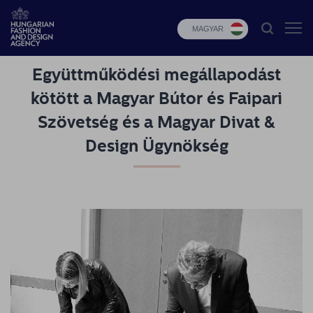
MAGYAR
Együttműködési megállapodást
HFDA
kötött a Magyar Bútor és Faipari
Divat
Szövetség és a Magyar Divat &
programok
Design Ügynökség
Design
programok
Budapest
Select
Hírek
Pályázatok