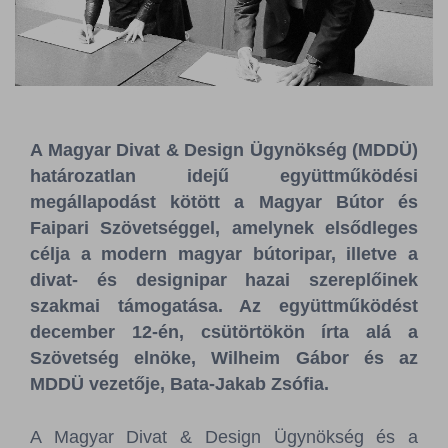
Sajtószoba
Kapcsolat
BCEFW
360DBP
HFDASPOT
A Magyar Divat & Design Ügynökség (MDDÜ)
határozatlan idejű együttműködési
megállapodást kötött a Magyar Bútor és
Faipari Szövetséggel, amelynek elsődleges
célja a modern magyar bútoripar, illetve a
divat- és designipar hazai szereplőinek
szakmai támogatása. Az együttműködést
december 12-én, csütörtökön írta alá a
Szövetség elnöke, Wilheim Gábor és az
MDDÜ vezetője, Bata-Jakab Zsófia
.
A Magyar Divat & Design Ügynökség és a