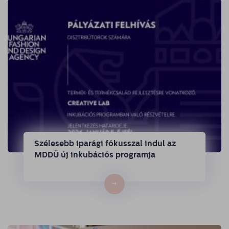
Szélesebb iparági fókusszal indul az
MDDÜ új inkubációs programja
→