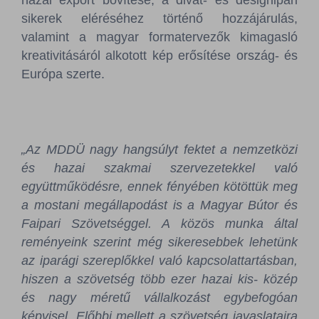
hazai export bővítése, a divat- és designipari
sikerek eléréséhez történő hozzájárulás,
valamint a magyar formatervezők kimagasló
kreativitásáról alkotott kép erősítése ország- és
Európa szerte.
„Az MDDÜ nagy hangsúlyt fektet a nemzetközi
és hazai szakmai szervezetekkel való
együttműködésre, ennek fényében kötöttük meg
a mostani megállapodást is a Magyar Bútor és
Faipari Szövetséggel. A közös munka által
reményeink szerint még sikeresebbek lehetünk
az iparági szereplőkkel való kapcsolattartásban,
hiszen a szövetség több ezer hazai kis- közép
és nagy méretű vállalkozást egybefogóan
képvisel. Előbbi mellett a szövetség javaslataira