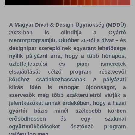
Sajtószoba
Kapcsolat
A Magyar Divat & Design Ügynökség (MDDÜ)
2023-ban is elindítja a Gyártó
BCEFW
360DBP
HFDASPOT
Mentorprogramját. Október 30-tól a divat – és
designipar szereplőinek egyaránt lehetősége
nyílik pályázni arra, hogy a több hónapos,
üzletfejlesztési és piaci ismeretek
elsajátítását célzó program résztvevői
köréhez csatlakozhassanak. A pályázati
kiírás idén is tartogat újdonságot, a
szervezők még több szakterületről várják a
jelentkezőket annak érdekében, hogy a hazai
gyártói bázis minél szélesebb körben
erősödhessen és egy szakmai
együttműködéseket ösztönző program
valósuljon meg.