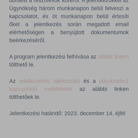
döntést a résztvevők köréről. A jelentkezőkkel az
Ügynökség három munkanapon belül felveszi a
kapcsolatot, és öt munkanapon belül értesíti
őket a jelentkezés során megadott email
elérhetőségen a benyújtott dokumentumok
beérkezéséről.
A program jelentkezési felhívása az
alábbi linken
tölthető le.
Az
adatkezelési tájékoztató
és a
pályázathoz
kapcsolódó mellékletek
az alábbi linken
tölthetőek le.
Jelentkezési határidő: 2023. december 14. éjfél