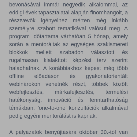
bevonásával immár negyedik alkalommal, az
eddigi évek tapasztalatai alapján finomhangolt, a
résztvevők igényeihez mérten még inkább
személyre szabott tematikával valósul meg. A
program időtartama várhatóan 5 hónap, amely
során a mentoráltak az egységes szakismereti
blokkok mellett szabadon választott és
rugalmasan kialakított képzési terv szerint
haladhatnak. A korábbiakhoz képest még több
offline előadáson és gyakorlatorientált
webinárokon vehetnék részt, többek között
webfejlesztés, márkafejlesztés, termelési
hatékonyság, innováció és fenntarthatóság
témákban, ’one-to-one’ konzultációk alkalmával
pedig egyéni mentorálást is kapnak.
A pályázatok benyújtására október 30.-tól van