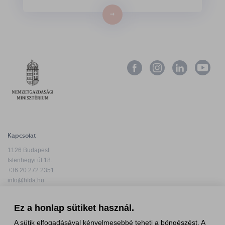
→
Kapcsolat
1126 Budapest
Istenhegyi út 18.
+36 20 272 2351
info@hfda.hu
Ez a honlap sütiket használ.
A sütik elfogadásával kényelmesebbé teheti a böngészést. A