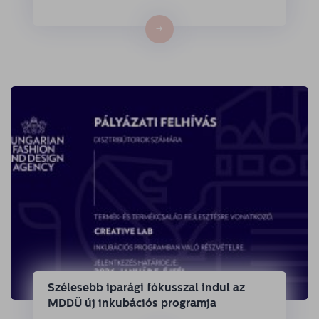
→
Szélesebb iparági fókusszal indul az
MDDÜ új inkubációs programja