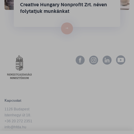
Creative Hungary Nonprofit Zrt. néven
folytatjuk munkánkat
→
Kapcsolat
1126 Budapest
Istenhegyi út 18.
+36 20 272 2351
info@hfda.hu