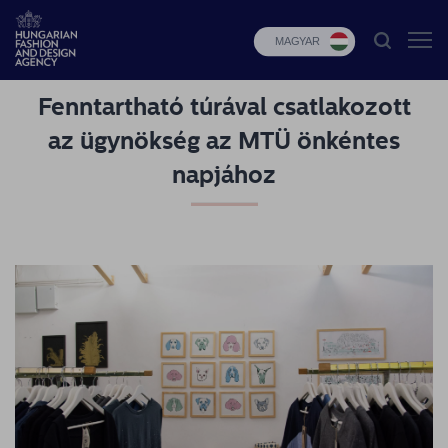
MAGYAR
Fenntartható túrával csatlakozott
HFDA
az ügynökség az MTÜ önkéntes
Divat
napjához
programok
Design
programok
Budapest
Select
Hírek
Pályázatok