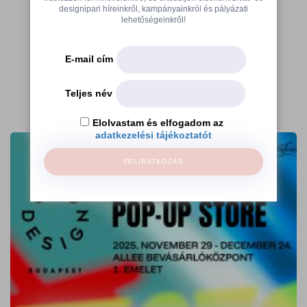
designipari híreinkről, kampányainkról és pályázati
lehetőségeinkről!
E-mail cím
Teljes név
További cikkek
Elolvastam és elfogadom az
adatkezelési tájékoztatót
FELIRATKOZÁS