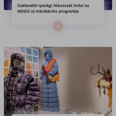
Szélesebb iparági fókusszal indul az
MDDÜ új inkubációs programja
→