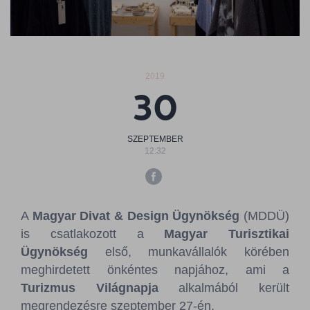
Sajtószoba
Kapcsolat
2019
BCEFW
360DBP
HFDASPOT
30
SZEPTEMBER
12:32
A
Magyar Divat & Design Ügynökség
(MDDÜ)
is csatlakozott a
Magyar Turisztikai
Ügynökség
első, munkavállalók körében
meghirdetett önkéntes napjához, ami a
Turizmus Világnapja
alkalmából került
megrendezésre szeptember 27-én.