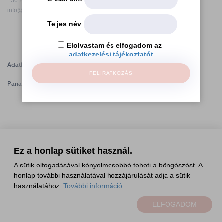
+36 20 272 2351
Sajtószoba
info@hfda.hu
Teljes név
Kapcsolat
Elolvastam és elfogadom az
adatkezelési tájékoztatót
BCEFW
360DBP
HFDASPOT
Adatkezelési tájékoztató
FELIRATKOZÁS
Panaszkezelési tájékoztató
Ez a honlap sütiket használ.
A sütik elfogadásával kényelmesebbé teheti a böngészést. A
honlap további használatával hozzájárulását adja a sütik
használatához.
További információ
ELFOGADOM