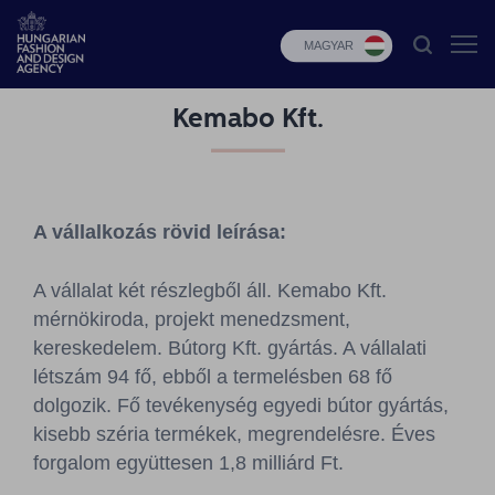
MAGYAR
Kemabo Kft.
HFDA
Divat
programok
A vállalkozás rövid leírása:
Design
programok
A vállalat két részlegből áll. Kemabo Kft.
mérnökiroda, projekt menedzsment,
Budapest
Select
kereskedelem. Bútorg Kft. gyártás. A vállalati
létszám 94 fő, ebből a termelésben 68 fő
Hírek
dolgozik. Fő tevékenység egyedi bútor gyártás,
kisebb széria termékek, megrendelésre. Éves
Pályázatok
forgalom együttesen 1,8 milliárd Ft.