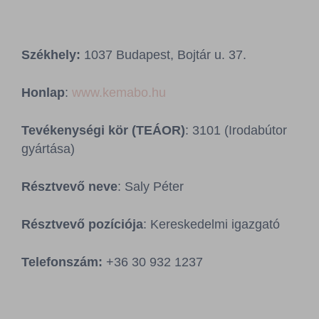
Sajtószoba
Kapcsolat
Székhely:
1037 Budapest, Bojtár u. 37.
BCEFW
360DBP
HFDASPOT
Honlap
:
www.kemabo.hu
Tevékenységi kör (TEÁOR)
: 3101 (Irodabútor
gyártása)
Résztvevő neve
: Saly Péter
Résztvevő pozíciója
: Kereskedelmi igazgató
Telefonszám:
+36 30 932 1237