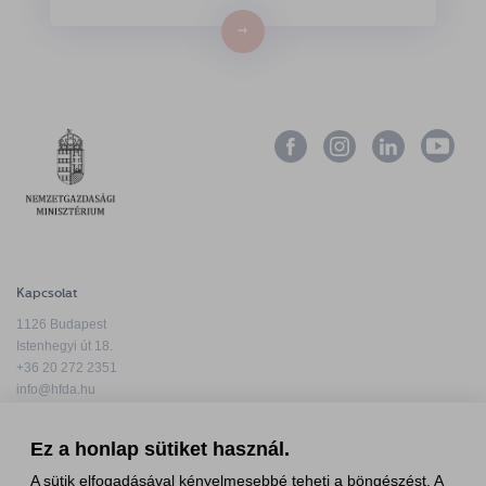
→
Kapcsolat
1126 Budapest
Istenhegyi út 18.
+36 20 272 2351
info@hfda.hu
Ez a honlap sütiket használ.
A sütik elfogadásával kényelmesebbé teheti a böngészést. A