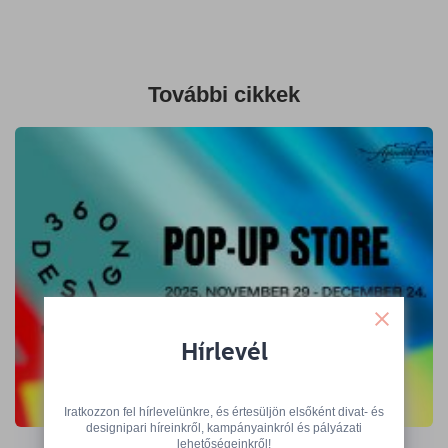
További cikkek
Hírlevél
A 360 Design Budapest kiállítói várnak
Iratkozzon fel hírlevelünkre, és értesüljön elsőként divat- és
designipari híreinkről, kampányainkról és pályázati
az Ajándék Terminálon
lehetőségeinkről!