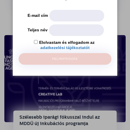
→
E-mail cím
Teljes név
Elolvastam és elfogadom az
adatkezelési tájékoztatót
FELIRATKOZÁS
Szélesebb iparági fókusszal indul az
MDDÜ új inkubációs programja