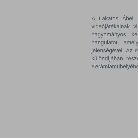
A Lakatos Ábel ké
videójátékainak 
hagyományos, kéz
hangulatot, ame
jelenségével. Az 
különdíjában rés
Kerámiaműhelyében 