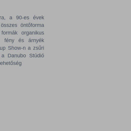
túra, a 90-es évek
 összes öntőforma
 formák organikus
a fény és árnyék
Cup Show-n a zsűri
s a Danubo Stúdió
lehetőség