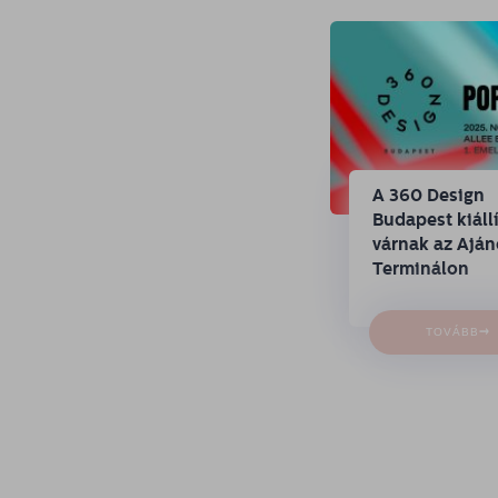
A 360 Design
Budapest kiállí
várnak az Ajá
Terminálon
→
TOVÁBB