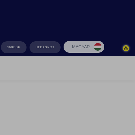
MAGYAR
360DBP
HFDASPOT