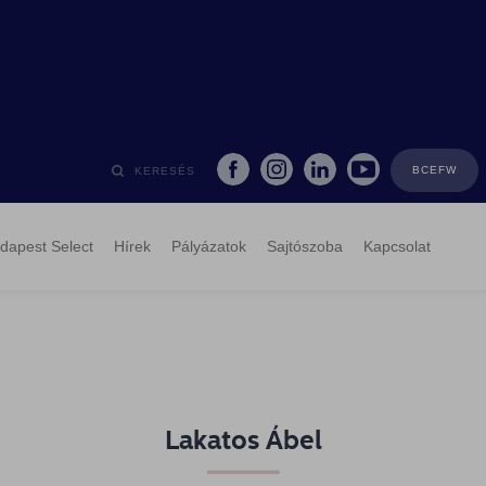
BCEFW
KERESÉS
dapest Select
Hírek
Pályázatok
Sajtószoba
Kapcsolat
Lakatos Ábel