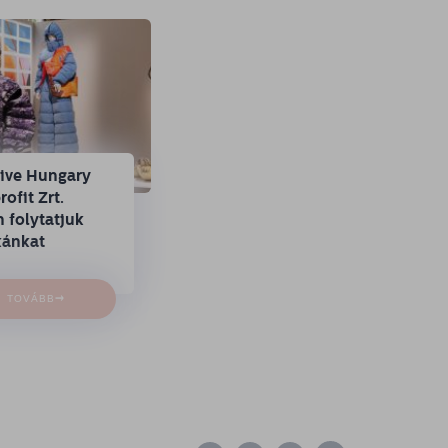
tive Hungary
ofit Zrt.
 folytatjuk
ánkat
→
TOVÁBB