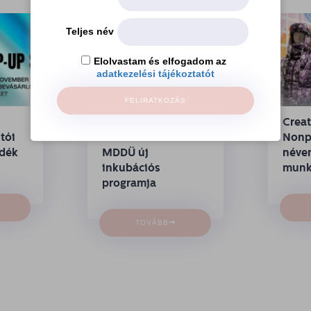
Teljes név
Elolvastam és elfogadom az
adatkezelési tájékoztatót
FELIRATKOZÁS
Szélesebb iparági
Crea
tói
fókusszal indul az
Nonpr
ndék
MDDÜ új
néven
inkubációs
munk
programja
→
TOVÁBB