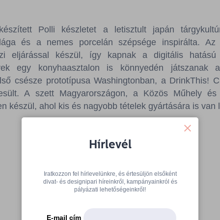
szített Polli készletet a letisztult japán tárgykul
világa és a nemes porcelán szépsége inspirálta. Az
i eljárással készül, így kapnak a digitális hatású
lyek egy konyhaasztalon is könnyedén játszanak 
első csésze prototípusa Washingtonban, a DrinkThis! 
zesült. A szett Magyarországon, a Közös Műhely é
készül, ahol kis és nagyobb tételek gyártására is van 
Hírlevél
Iratkozzon fel hírlevelünkre, és értesüljön elsőként
divat- és designipari híreinkről, kampányainkról és
pályázati lehetőségeinkről!
További cikkek
E-mail cím