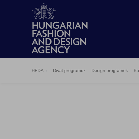
HFDA
Divat
Design
Budapest
Hírek
Pályázatok
Sajtószoba
Kapcsolat
BCEFW
360DBP
HFDASPOT
programok
programok
Select
HFDA
Divat programok
Design programok
Bu