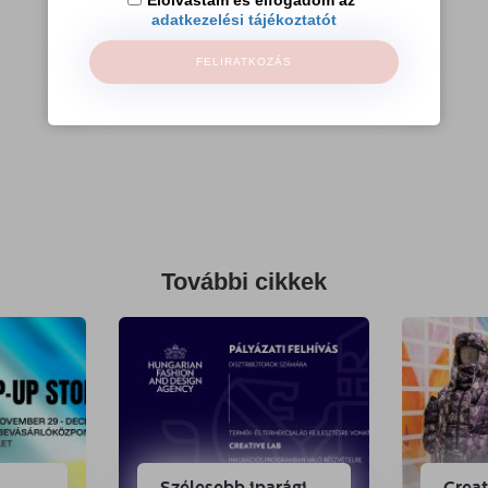
Elolvastam és elfogadom az
adatkezelési tájékoztatót
FELIRATKOZÁS
További cikkek
Szélesebb iparági
Crea