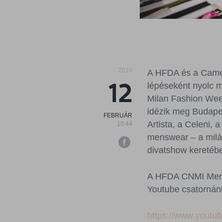
2019
A HFDA és a Camer
12
lépéseként nyolc m
Milan Fashion Week
idézik meg Budapes
FEBRUÁR
Artista, a Celeni,
10:44
menswear – a milán
divatshow keretéb
A HFDA CNMI Mento
Youtube csatornánk
https://www.yout