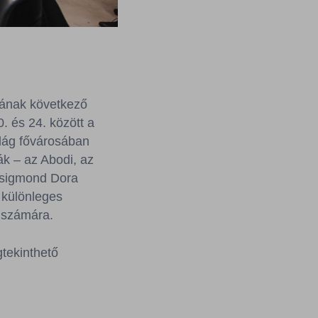
jának következő
. és 24. között a
ilág fővárosában
ák – az Abodi, az
 Zsigmond Dora
 különleges
 számára.
tekinthető