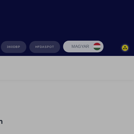
MAGYAR
360DBP
HFDASPOT
n