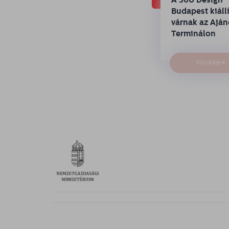
Budapest kiállí
várnak az Ajá
Terminálon
→
TOVÁBB