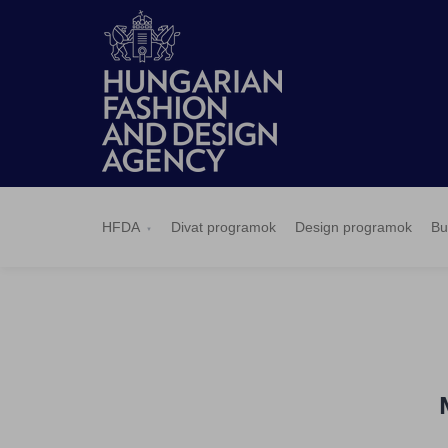
HFDA
Divat
Design
Budapest
Hírek
Pályázatok
Sajtószoba
Kapcsolat
BCEFW
360DBP
HFDASPOT
programok
programok
Select
HFDA
Divat programok
Design programok
Bu