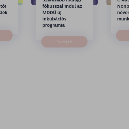
tói
fókusszal indul az
Nonpr
ndék
MDDÜ új
néven
inkubációs
munk
programja
→
TOVÁBB