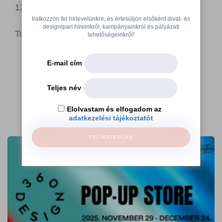
12:30
Iratkozzon fel hírlevelünkre, és értesüljön elsőként divat- és
designipari híreinkről, kampányainkról és pályázati
További információ a HFDA
Facebook oldalán
.
lehetőségeinkről!
E-mail cím
Teljes név
Elolvastam és elfogadom az
adatkezelési tájékoztatót
További cikkek
FELIRATKOZÁS