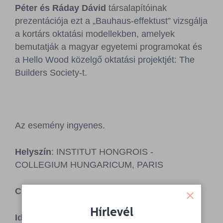
Péter és Ráday Dávid
társalapítóinak
prezentációja ezt a „Bauhaus-effektust” vizsgálja
a kortárs oktatási modellekben, amelyek
bemutatják a magyar egyetemi programokat és
a Hello Wood közelgő oktatási projektjét: The
Builders Society-t.
Az esemény ingyenes.
Helyszín
: INSTITUT HONGROIS -
COLLEGIUM HUNGARICUM, PARIS
Cím
: 92, rue Bonaparte, 75006 Párizs
Hírlevél
Időpont
: 2019. szeptember 10., kedd, 10:00–