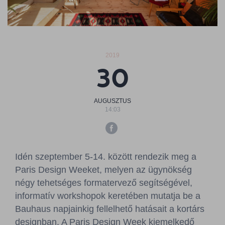
Sajtószoba
Kapcsolat
2019
BCEFW
360DBP
HFDASPOT
30
AUGUSZTUS
14:03
Idén szeptember 5-14. között rendezik meg a
Paris Design Weeket, melyen az ügynökség
négy tehetséges formatervező segítségével,
informatív workshopok keretében mutatja be a
Bauhaus napjainkig fellelhető hatásait a kortárs
designban. A Paris Design Week kiemelkedő