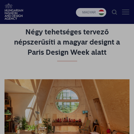
MAGYAR
Négy tehetséges tervező
HFDA
népszerűsíti a magyar designt a
Divat
Paris Design Week alatt
programok
Design
programok
Budapest
Select
Hírek
Pályázatok