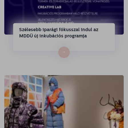
Szélesebb iparági fókusszal indul az
MDDÜ új inkubációs programja
→