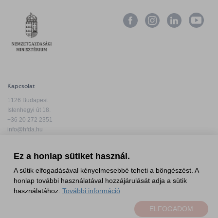
Kapcsolat
1126 Budapest
Istenhegyi út 18.
+36 20 272 2351
info@hfda.hu
Ez a honlap sütiket használ.
A sütik elfogadásával kényelmesebbé teheti a böngészést. A
honlap további használatával hozzájárulását adja a sütik
Adatkezelési tájékoztató
használatához.
További információ
Panaszkezelési tájékoztató
ELFOGADOM