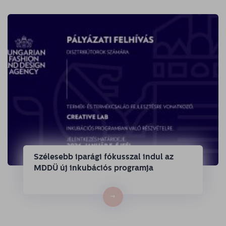
Szélesebb iparági fókusszal indul az
MDDÜ új inkubációs programja
→