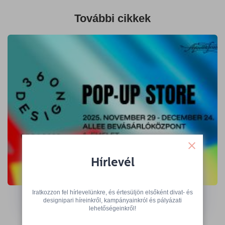
További cikkek
Hírlevél
A 360 Design Budapest kiállítói várnak
az Ajándék Terminálon
Iratkozzon fel hírlevelünkre, és értesüljön elsőként divat- és
designipari híreinkről, kampányainkról és pályázati
lehetőségeinkről!
→