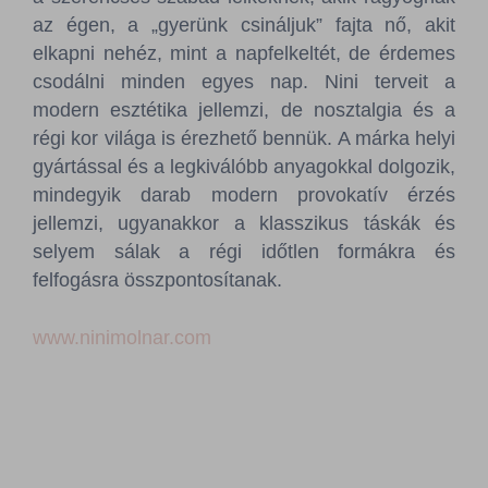
Sajtószoba
az égen, a „gyerünk csináljuk” fajta nő, akit
elkapni nehéz, mint a napfelkeltét, de érdemes
Kapcsolat
csodálni minden egyes nap. Nini terveit a
modern esztétika jellemzi, de nosztalgia és a
BCEFW
360DBP
HFDASPOT
régi kor világa is érezhető bennük. A márka helyi
gyártással és a legkiválóbb anyagokkal dolgozik,
mindegyik darab modern provokatív érzés
jellemzi, ugyanakkor a klasszikus táskák és
selyem sálak a régi időtlen formákra és
felfogásra összpontosítanak.
www.ninimolnar.com