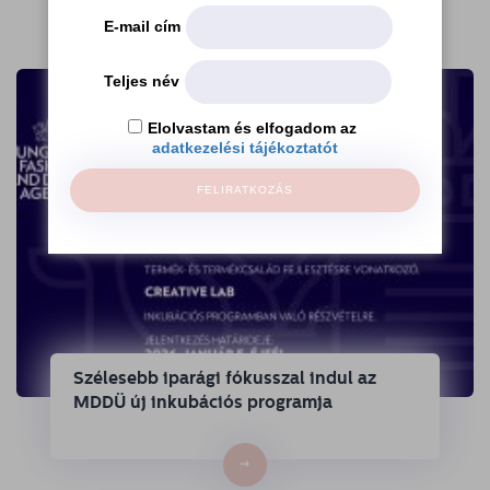
E-mail cím
Teljes név
Elolvastam és elfogadom az
adatkezelési tájékoztatót
FELIRATKOZÁS
Szélesebb iparági fókusszal indul az
MDDÜ új inkubációs programja
→