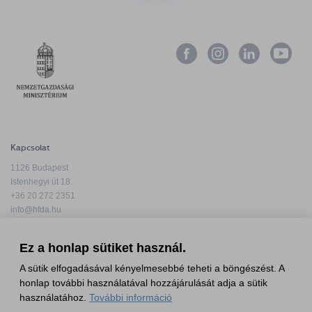
Kapcsolat
1126 Budapest
Istenhegyi út 18.
+36 20 272 2351
info@hfda.hu
Ez a honlap sütiket használ.
A sütik elfogadásával kényelmesebbé teheti a böngészést. A
honlap további használatával hozzájárulását adja a sütik
Adatkezelési tájékoztató
használatához.
További információ