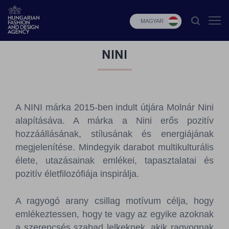
MAGYAR
NINI
HFDA
Divat
programok
A NINI márka 2015-ben indult útjára Molnár Nini
Design
alapításáva. A márka a Nini erős pozitív
programok
hozzáállásának, stílusának és energiájának
megjelenítése. Mindegyik darabot multikulturális
Budapest
élete, utazásainak emlékei, tapasztalatai és
Select
pozitív életfilozófiája inspirálja.
Hírek
A ragyogó arany csillag motívum célja, hogy
Pályázatok
emlékeztessen, hogy te vagy az egyike azoknak
a szerencsés szabad lelkeknek, akik ragyognak