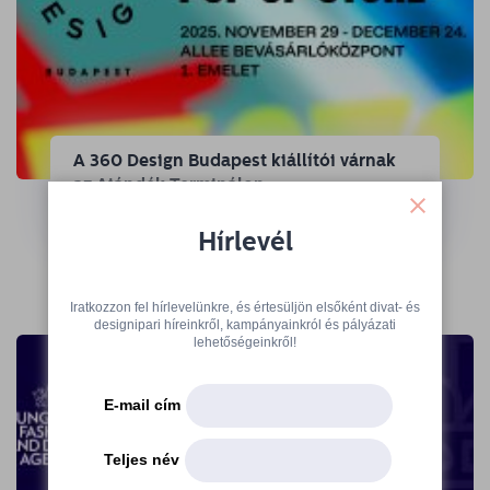
A 360 Design Budapest kiállítói várnak
az Ajándék Terminálon
Hírlevél
→
Iratkozzon fel hírlevelünkre, és értesüljön elsőként divat- és
designipari híreinkről, kampányainkról és pályázati
lehetőségeinkről!
E-mail cím
Teljes név