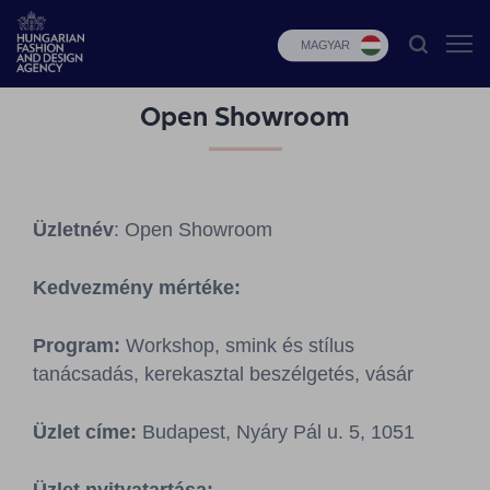
MAGYAR
Open Showroom
HFDA
Divat
programok
Üzletnév
: Open Showroom
Design
programok
Kedvezmény mértéke:
Budapest
Select
Program:
Workshop, smink és stílus
tanácsadás, kerekasztal beszélgetés, vásár
Hírek
Üzlet címe:
Budapest, Nyáry Pál u. 5, 1051
Pályázatok