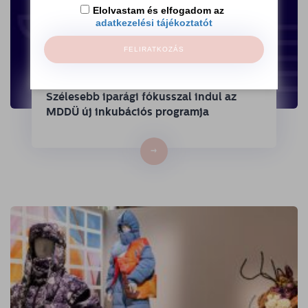
Elolvastam és elfogadom az
adatkezelési tájékoztatót
FELIRATKOZÁS
Szélesebb iparági fókusszal indul az
MDDÜ új inkubációs programja
→