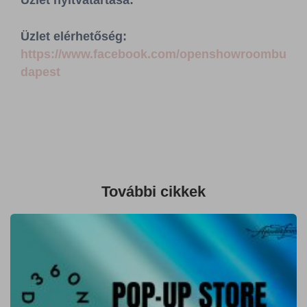
Üzlet nyitvatartása:
Sajtószoba
Üzlet elérhetőség:
Kapcsolat
https://www.facebook.com/openshowroombu
dapest
BCEFW
360DBP
HFDASPOT
További cikkek