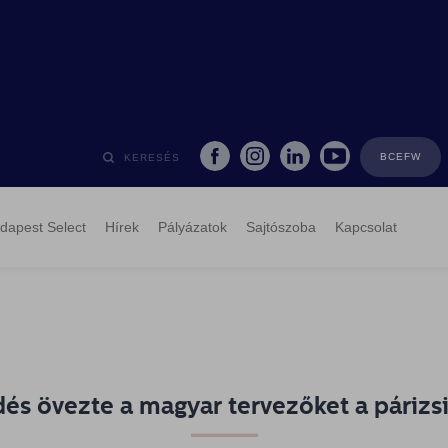
BCEFW
KERESÉS
dapest Select
Hírek
Pályázatok
Sajtószoba
Kapcsolat
dés övezte a magyar tervezőket a párizs