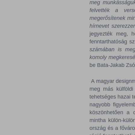
meg munkásságuka
felvették a vers
megerősítenek min
hírnevet szerezz
jegyezték meg, 
fenntarthatóság sz
számában is megm
komoly megkeresés 
be Bata-Jakab Zsóf
A magyar designmá
meg más külföldi
tehetséges hazai 
nagyobb figyelem
köszönhetően a d
mintha külön-külö
ország és a főváro