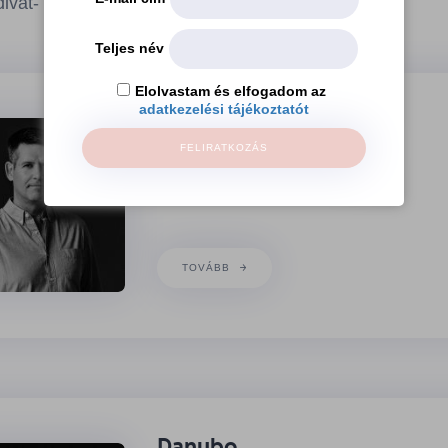
divat- és designközpontjává válhat.
Teljes név
Elolvastam és elfogadom az
adatkezelési tájékoztatót
BEWEQ
FELIRATKOZÁS
www.beweq.com
TOVÁBB
Danubo