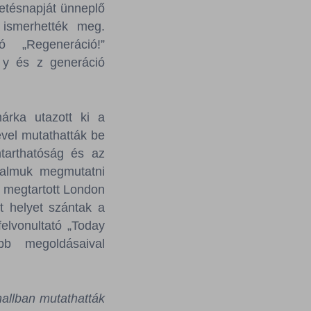
letésnapját ünneplő
 ismerhették meg.
ó „Regeneráció!”
 y és z generáció
rka utazott ki a
ével mutathatták be
ntarthatóság és az
lkalmuk megmutatni
n megtartott London
t helyet szántak a
elvonultató „Today
bb megoldásaival
hallban mutathatták