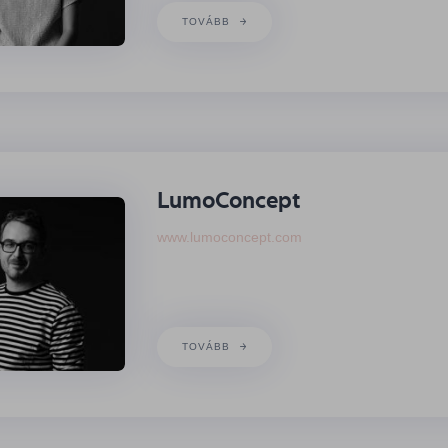
TOVÁBB
LumoConcept
www.lumoconcept.com
TOVÁBB