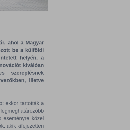
ár, ahol a Magyar
ott be a külföldi
tetett helyén, a
nnovációt kiválóan
s szereplésnek
vezőkben, illetve
: ekkor tartották a
legmeghatározóbb
os eseményre közel
, akik kifejezetten