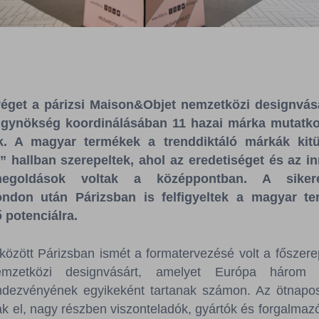
éget a párizsi Maison&Objet nemzetközi designvás
gynökség koordinálásában 11 hazai márka mutatkoz
. A magyar termékek a trenddiktáló márkák kitün
 hallban szerepeltek, ahol az eredetiséget és az i
megoldások voltak a középpontban. A sikere
don után Párizsban is felfigyeltek a magyar ter
 potenciálra.
között Párizsban ismét a formatervezésé volt a főszerep
mzetközi designvásárt, amelyet Európa három 
endezvényének egyikeként tartanak számon. Az ötnap
ak el, nagy részben viszonteladók, gyártók és forgalmazók