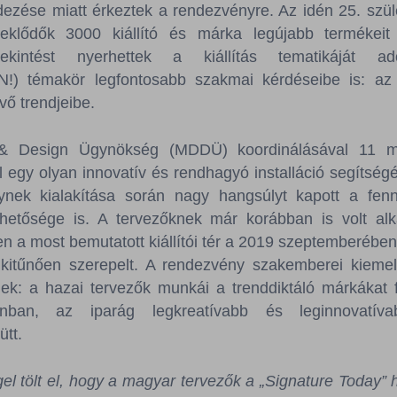
dezése miatt érkeztek a rendezvényre. Az idén 25. szü
rdeklődők 3000 kiállító és márka legújabb termékeit
tekintést nyerhettek a kiállítás tematikáját ad
) témakör legfontosabb szakmai kérdéseibe is: az
vő trendjeibe.
& Design Ügynökség (MDDÜ) koordinálásával 11 má
 egy olyan innovatív és rendhagyó installáció segítség
ynek kialakítása során nagy hangsúlyt kapott a fen
ehetősége is. A tervezőknek már korábban is volt a
en a most bemutatott kiállítói tér a 2019 szeptemberébe
 kitűnően szerepelt. A rendezvény szakemberei kiemel
k: a hazai tervezők munkái a trenddiktáló márkákat f
lonban, az iparág legkreatívabb és leginnovatíva
ütt.
el tölt el, hogy a magyar tervezők a „Signature Today” 