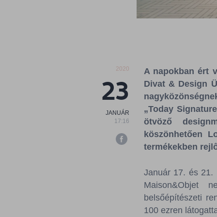
2020
A napokban ért v
23
Divat & Design Ü
nagyközönségnek
„Today Signature”
JANUÁR
ötvöző design
17:16
köszönhetően Lon
termékekben rejlő
Január 17. és 21. 
Maison&Objet ne
belsőépítészeti r
100 ezren látogatt