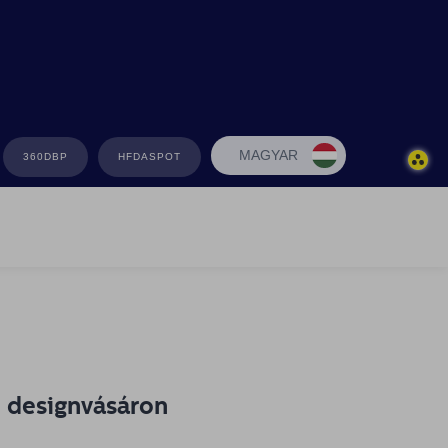
MAGYAR
360DBP
HFDASPOT
i designvásáron