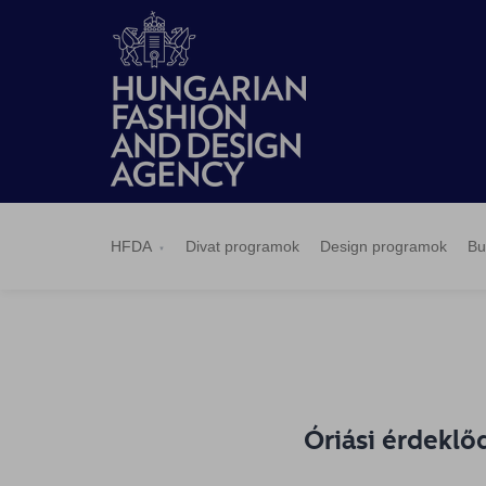
HFDA
Divat
Design
Budapest
Hírek
Pályázatok
Sajtószoba
Kapcsolat
BCEFW
360DBP
HFDASPOT
programok
programok
Select
HFDA
Divat programok
Design programok
Bu
Óriási érdeklő