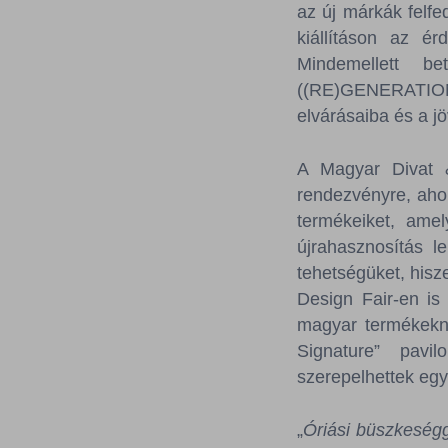
az új márkák felfe
kiállításon az é
Mindemellett be
((RE)GENERATION!
elvárásaiba és a jö
A Magyar Divat 
rendezvényre, ahol
termékeiket, amel
újrahasznosítás l
tehetségüket, hisz
Design Fair-en is
magyar termékekne
Signature” pavi
szerepelhettek egy
„
Óriási büszkeségg