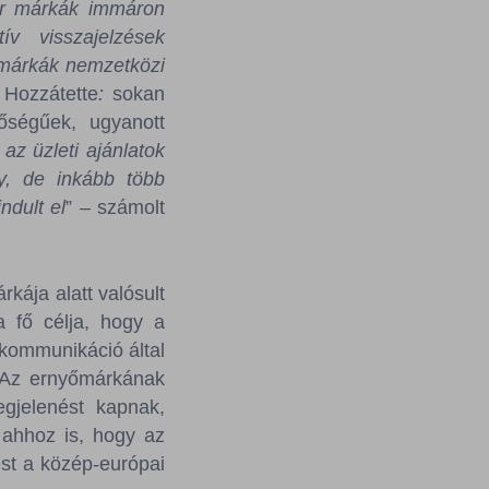
ar márkák immáron
ív visszajelzések
 márkák nemzetközi
 Hozzátette
:
sokan
ségűek, ugyanott
az üzleti ajánlatok
y, de inkább több
ndult el
” – számolt
ája alatt valósult
 fő célja, hogy a
kommunikáció által
 Az ernyőmárkának
gjelenést kapnak,
 ahhoz is, hogy az
est a közép-európai