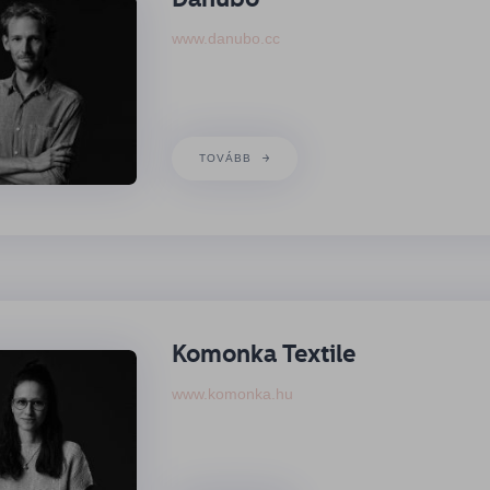
www.danubo.cc
TOVÁBB
Komonka Textile
www.komonka.hu