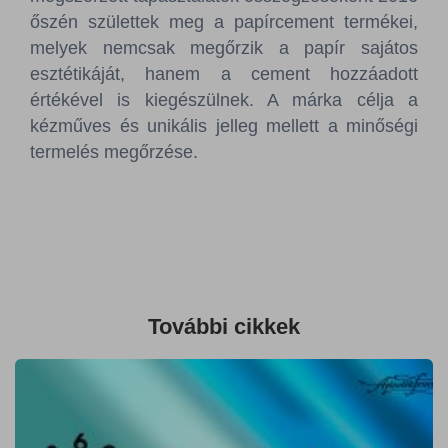
Sajtószoba
őszén születtek meg a papírcement termékei,
melyek nemcsak megőrzik a papír sajátos
Kapcsolat
esztétikáját, hanem a cement hozzáadott
értékével is kiegészülnek. A márka célja a
BCEFW
360DBP
HFDASPOT
kézműves és unikális jelleg mellett a minőségi
termelés megőrzése.
További cikkek