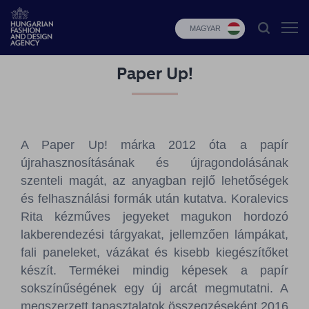
MAGYAR
Paper Up!
HFDA
Divat
programok
A Paper Up! márka 2012 óta a papír
Design
újrahasznosításának és újragondolásának
programok
szenteli magát, az anyagban rejlő lehetőségek
és felhasználási formák után kutatva. Koralevics
Budapest
Rita kézműves jegyeket magukon hordozó
Select
lakberendezési tárgyakat, jellemzően lámpákat,
Hírek
fali paneleket, vázákat és kisebb kiegészítőket
készít. Termékei mindig képesek a papír
Pályázatok
sokszínűségének egy új arcát megmutatni. A
megszerzett tapasztalatok összegzéseként 2016