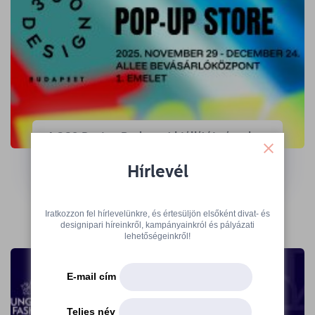
A 360 Design Budapest kiállítói várnak
az Ajándék Terminálon
Hírlevél
→
Iratkozzon fel hírlevelünkre, és értesüljön elsőként divat- és
designipari híreinkről, kampányainkról és pályázati
lehetőségeinkről!
E-mail cím
Teljes név