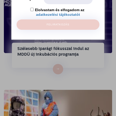
Elolvastam és elfogadom az
adatkezelési tájékoztatót
FELIRATKOZÁS
Szélesebb iparági fókusszal indul az
MDDÜ új inkubációs programja
→