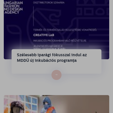
Szélesebb iparági fókusszal indul az
MDDÜ új inkubációs programja
→