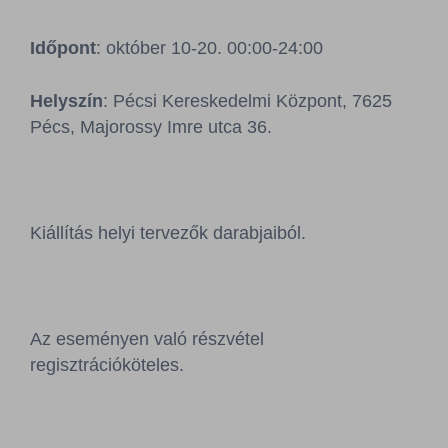
Sajtószoba
Időpont
: október 10-20. 00:00-24:00
Kapcsolat
Helyszín
: Pécsi Kereskedelmi Központ, 7625
BCEFW
360DBP
HFDASPOT
Pécs, Majorossy Imre utca 36.
Kiállítás helyi tervezők darabjaiból.
Az eseményen való részvétel
regisztrációköteles.