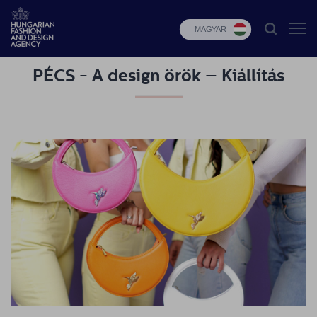
MAGYAR
PÉCS - A design örök – Kiállítás
HFDA
Divat
programok
Design
programok
Budapest
Select
Hírek
Pályázatok