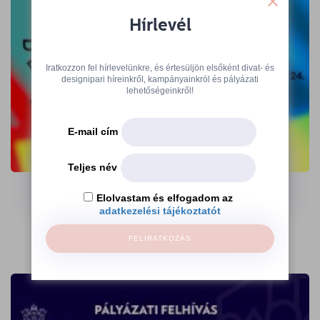
Hírlevél
Iratkozzon fel hírlevelünkre, és értesüljön elsőként divat- és
designipari híreinkről, kampányainkról és pályázati
lehetőségeinkről!
E-mail cím
A 360 Design Budapest kiállítói várnak
Teljes név
az Ajándék Terminálon
Elolvastam és elfogadom az
adatkezelési tájékoztatót
→
FELIRATKOZÁS