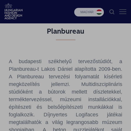
MAGYAR
Planbureau
HFDA
Divat
programok
A budapesti székhelyű tervezőstúdiót, a
Design
Planbureau-t Lakos Dániel alapította 2009-ben.
programok
A Planbureau tervezési folyamatát kísérleti
megközelítés jellemzi. Multidiszciplináris
Budapest
stúdióként a bútorok mellett díszletekkel,
Select
terméktervezéssel, múzeumi installációkkal,
Hírek
építészeti és belsőépítészeti munkákkal is
foglalkozik. Díjnyertes Logifaces játékai
Pályázatok
megtalálhatók a világ legrangosabb múzeum
shopjaiban. A beton puzzlejátékot saját