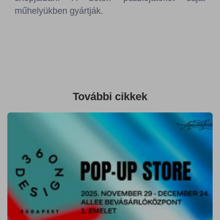
Sajtószoba
műhelyükben gyártják.
Kapcsolat
BCEFW
360DBP
HFDASPOT
További cikkek