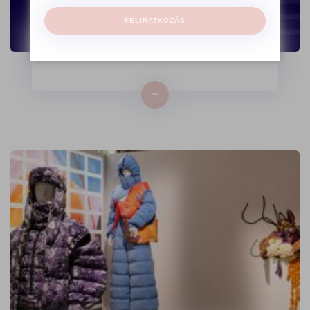
FELIRATKOZÁS
Szélesebb iparági fókusszal indul az
MDDÜ új inkubációs programja
→