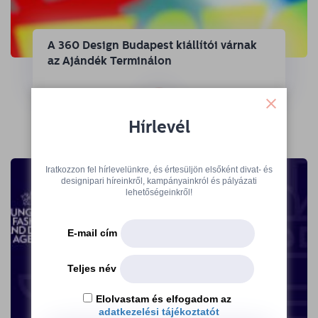
A 360 Design Budapest kiállítói várnak
az Ajándék Terminálon
→
Hírlevél
Iratkozzon fel hírlevelünkre, és értesüljön elsőként divat- és
designipari híreinkről, kampányainkról és pályázati
lehetőségeinkről!
E-mail cím
Teljes név
Elolvastam és elfogadom az
adatkezelési tájékoztatót