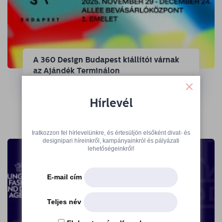
A 360 Design Budapest kiállítói várnak
az Ajándék Terminálon
→
Hírlevél
Iratkozzon fel hírlevelünkre, és értesüljön elsőként divat- és
designipari híreinkről, kampányainkról és pályázati
lehetőségeinkről!
E-mail cím
Teljes név