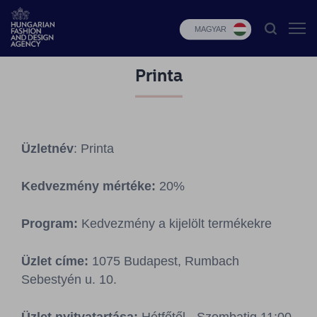
MAGYAR
Printa
HFDA
Divat
programok
Üzletnév
: Printa
Design
programok
Kedvezmény mértéke:
20%
Budapest
Select
Program:
Kedvezmény a kijelölt termékekre
Hírek
Üzlet címe:
1075 Budapest, Rumbach
Sebestyén u. 10.
Pályázatok