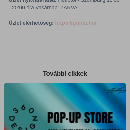
Üzlet nyitvatartása:
Hétfőtől - Szombatig 11:00
Sajtószoba
- 20:00 óra Vasárnap: ZÁRVA
Kapcsolat
Üzlet elérhetőség:
https://printa.hu/
BCEFW
360DBP
HFDASPOT
További cikkek