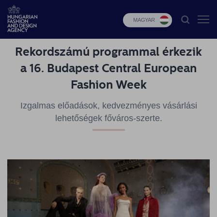
MAGYAR
Rekordszámú programmal érkezik
HFDA
a 16. Budapest Central European
Divat
Fashion Week
programok
Izgalmas előadások, kedvezményes vásárlási
Design
programok
lehetőségek főváros-szerte.
Budapest
Select
Hírek
Pályázatok