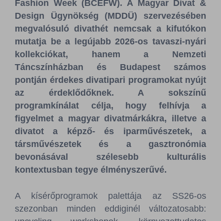
Fashion Week (BCEFW). A Magyar Divat &
Design Ügynökség (MDDÜ) szervezésében
megvalósuló divathét nemcsak a kifutókon
mutatja be a legújabb 2026-os tavaszi-nyári
kollekciókat, hanem a Nemzeti
Táncszínházban és Budapest számos
pontján érdekes divatipari programokat nyújt
az érdeklődőknek. A sokszínű
programkínálat célja, hogy felhívja a
figyelmet a magyar divatmárkákra, illetve a
divatot a képző- és iparművészetek, a
társművészetek és a gasztronómia
bevonásával szélesebb kulturális
kontextusban tegye élményszerűvé.
A kísérőprogramok palettája az SS26-os
szezonban minden eddiginél változatosabb: