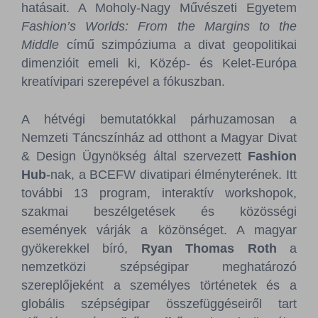
hatásait. A Moholy-Nagy Művészeti Egyetem
Fashion’s Worlds: From the Margins to the
Middle
című szimpóziuma a divat geopolitikai
dimenzióit emeli ki, Közép- és Kelet-Európa
kreatívipari szerepével a fókuszban.
A hétvégi bemutatókkal párhuzamosan a
Nemzeti Táncszínház ad otthont a Magyar Divat
& Design Ügynökség által szervezett
Fashion
Hub
-nak, a BCEFW divatipari élményterének. Itt
további 13 program, interaktív workshopok,
szakmai beszélgetések és közösségi
események várják a közönséget. A magyar
gyökerekkel bíró,
Ryan Thomas Roth
a
nemzetközi szépségipar meghatározó
szereplőjeként a személyes történetek és a
globális szépségipar összefüggéseiről tart