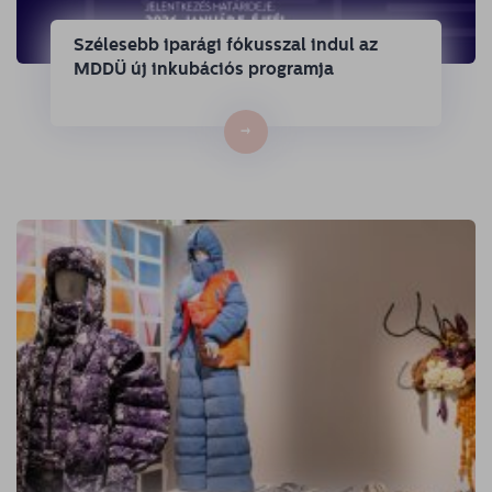
Szélesebb iparági fókusszal indul az
MDDÜ új inkubációs programja
→