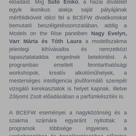
előadást. Míg
Sütő Enikő
, a hazai divatélet
egyik ikonikus alakja saját pályájának
mérföldköveit idézi fel a BCEFW divatikonokat
bemutató beszélgetéssorozatában, addig a
Models on the Rise panelben
Nagy Evelyn,
Varr Márta és Tóth Laura
a modellszakma
jelenlegi kihívásaiba és nemzetközi
tapasztalataikba engednek betekintést. A
programban emellett fenntarthatósági
workshopok, kreatív alkotóműhelyek, a
mesterséges intelligencia jövőformáló szerepét
vizsgáló kerekasztalok is helyet kapnak, illetve
Zólyomi Zsolt előadásában a parfümkészítés is.
A BCEFW eseményei a nagyközönség és a
szakma számára egyaránt nyitottak: a
programok többsége ingyenes, a