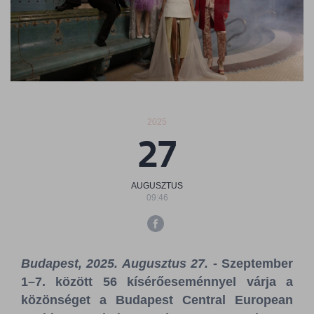
Sajtószoba
Kapcsolat
BCEFW
360DBP
HFDASPOT
2025
27
AUGUSZTUS
09:46
Budapest, 2025. Augusztus 27.
- Szeptember
1–7. között 56 kísérőeseménnyel várja a
közönséget a Budapest Central European