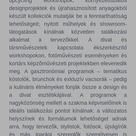
upcycling workshopok, környezettudatos
designprojektek és újrahasznosított anyagokból
készült kollekciók mutatják be a fenntarthatóság
lehetőségeit; nyitott műhelyek és showroom-
látogatások kínálnak közvetlen találkozási
alkalmat a tervezőkkel. A divat és
társművészetek kapcsolata ékszerkészítő
workshopokon, fotóművészeti eseményeken és
kortárs képzőművészeti projektekben elevenedik
meg. A gasztronómiai programok – tematikus
kóstolók, brunchok és exkluzív vacsorák – pedig
a kulináris élményeket fonják össze a design és
a divat esztétikájával. A programok a
nagyközönség mellett a szakma képviselőinek is
ideális találkozási pontot kínálnak: a változatos
helyszínek és formátumok lehetőséget adnak
arra, hogy tervezők, stylistok, fotósok, újságírók
és más iparági szereplők személyesen is