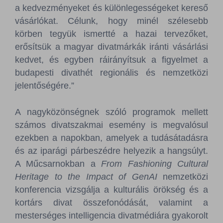
a kedvezményeket és különlegességeket kereső
vásárlókat. Célunk, hogy minél szélesebb
körben tegyük ismertté a hazai tervezőket,
erősítsük a magyar divatmárkák iránti vásárlási
kedvet, és egyben ráirányítsuk a figyelmet a
budapesti divathét regionális és nemzetközi
jelentőségére.”
A nagyközönségnek szóló programok mellett
számos divatszakmai esemény is megvalósul
ezekben a napokban, amelyek a tudásátadásra
és az iparági párbeszédre helyezik a hangsúlyt.
A Műcsarnokban a
From Fashioning Cultural
Heritage to the Impact of GenAI
nemzetközi
konferencia vizsgálja a kulturális örökség és a
kortárs divat összefonódását, valamint a
mesterséges intelligencia divatmédiára gyakorolt