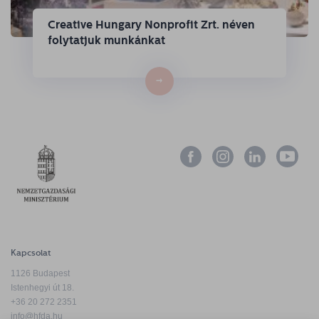
Creative Hungary Nonprofit Zrt. néven
folytatjuk munkánkat
→
Kapcsolat
1126 Budapest
Istenhegyi út 18.
+36 20 272 2351
info@hfda.hu