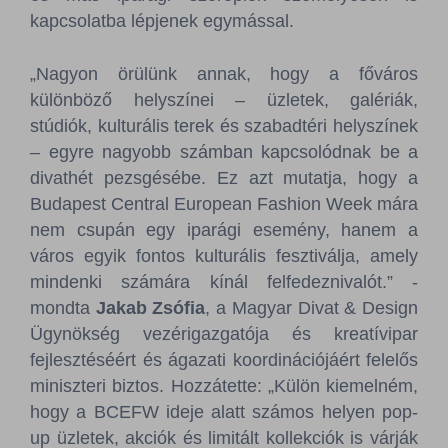
kapcsolatba lépjenek egymással.
„Nagyon örülünk annak, hogy a főváros
különböző helyszínei – üzletek, galériák,
stúdiók, kulturális terek és szabadtéri helyszínek
– egyre nagyobb számban kapcsolódnak be a
divathét pezsgésébe. Ez azt mutatja, hogy a
Budapest Central European Fashion Week mára
nem csupán egy iparági esemény, hanem a
város egyik fontos kulturális fesztiválja, amely
mindenki számára kínál felfedeznivalót.” -
mondta
Jakab Zsófia
, a Magyar Divat & Design
Ügynökség vezérigazgatója és kreatívipar
fejlesztéséért és ágazati koordinációjáért felelős
miniszteri biztos. Hozzátette: „Külön kiemelném,
hogy a BCEFW ideje alatt számos helyen pop-
up üzletek, akciók és limitált kollekciók is várják