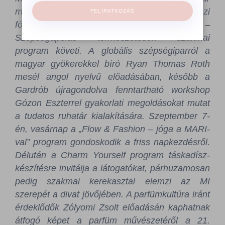
modellek nemzetközi tapasztalatait helyezi
FELIRATKOZÁS
fókuszba, amelyet a Zöldműhely –
Szépségápolás természetesen szakmai
program követi. A globális szépségiparról a
magyar gyökerekkel bíró Ryan Thomas Roth
mesél angol nyelvű előadásában, később a
Gardrób újragondolva fenntartható workshop
Gózon Eszterrel gyakorlati megoldásokat mutat
a tudatos ruhatár kialakítására. Szeptember 7-
én, vasárnap a „Flow & Fashion – jóga a MARI-
val” program gondoskodik a friss napkezdésről.
Délután a Charm Yourself program táskadísz-
készítésre invitálja a látogatókat, párhuzamosan
pedig szakmai kerekasztal elemzi az MI
szerepét a divat jövőjében. A parfümkultúra iránt
érdeklődők Zólyomi Zsolt előadásán kaphatnak
átfogó képet a parfüm művészetéről a 21.