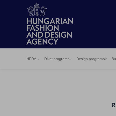
HFDA
Divat
Design
Budapest
Hírek
Pályázatok
Sajtószoba
Kapcsolat
BCEFW
360DBP
HFDASPOT
programok
programok
Select
HFDA
Divat programok
Design programok
Bu
R