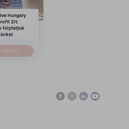
tive Hungary
ofit Zrt.
 folytatjuk
ánkat
→
TOVÁBB