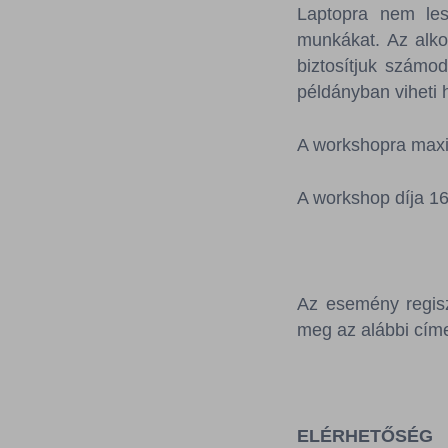
Laptopra nem les
munkákat. Az alko
biztosítjuk számo
példányban viheti 
A workshopra maxi
A workshop díja 16
Az esemény regisz
meg az alábbi címe
ELÉRHETŐSÉG