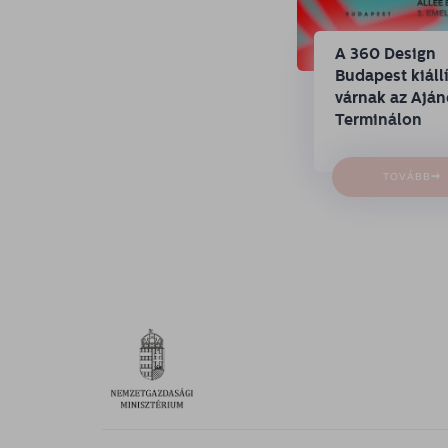
A 360 Design
Budapest kiállí
várnak az Ajá
Terminálon
→
TOVÁBB