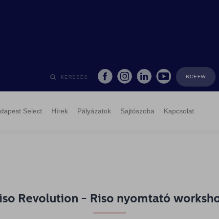
BCEFW
KERESÉS
dapest Select
Hírek
Pályázatok
Sajtószoba
Kapcsolat
iso Revolution - Riso nyomtató worksh