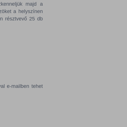
zkenneljük majd a
zöket a helyszínen
en résztvevő 25 db
al e-mailben tehet