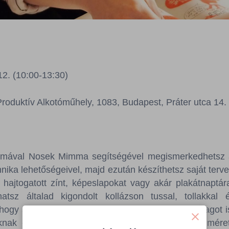
2. (10:00-13:30)
roduktív Alkotóműhely, 1083, Budapest, Práter utca 14.
almával Nosek Mimma segítségével megismerkedhetsz
chnika lehetőségeivel, majd ezután készíthetsz saját ter
t, hajtogatott zínt, képeslapokat vagy akár plakátnaptár
tsz általad kigondolt kollázson tussal, tollakkal és
hogy akár saját illusztrációkat vagy nyomtatott anyagot 
aknak és A3-nál kisebb (max. 28 cm x 40 cm) méretű