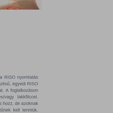
 a RISO nyomtatás
vezésű, egyedi RISO
at. A foglalkozáson
/vagy lakkfilccel.
is hozz, de azoknak
nek kell lenniük.