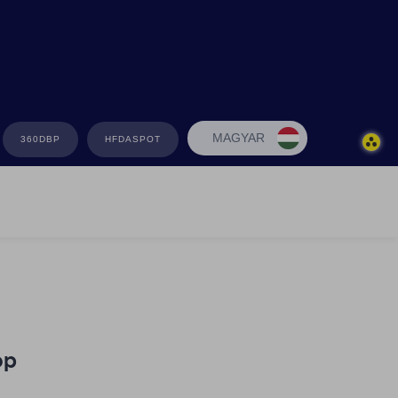
MAGYAR
360DBP
HFDASPOT
op