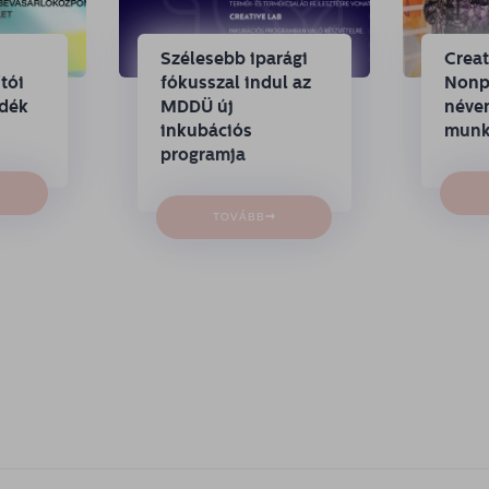
Szélesebb iparági
Crea
tói
fókusszal indul az
Nonpr
ndék
MDDÜ új
néven
inkubációs
munk
programja
→
TOVÁBB