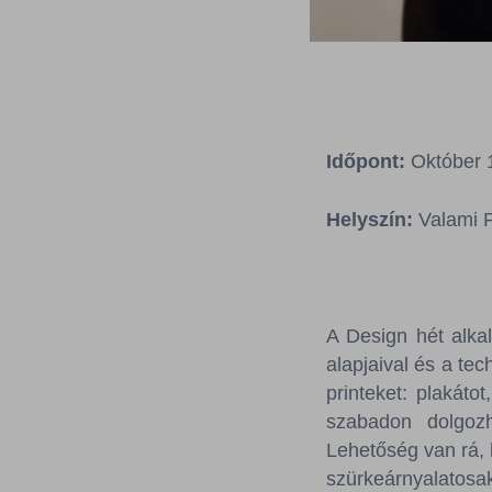
Időpont:
Október 1
Helyszín:
Valami P
A Design hét alk
alapjaival és a te
printeket: plakáto
szabadon dolgozha
Lehetőség van rá, 
szürkeárnyalatos