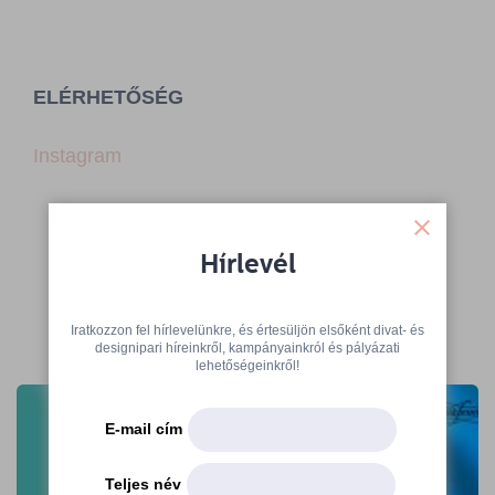
ELÉRHETŐSÉG
Instagram
Hírlevél
Iratkozzon fel hírlevelünkre, és értesüljön elsőként divat- és
További cikkek
designipari híreinkről, kampányainkról és pályázati
lehetőségeinkről!
E-mail cím
Teljes név