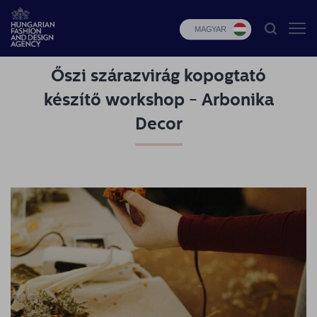
MAGYAR
Őszi szárazvirág kopogtató
HFDA
készítő workshop - Arbonika
Divat
Decor
programok
Design
programok
Budapest
Select
Hírek
Pályázatok