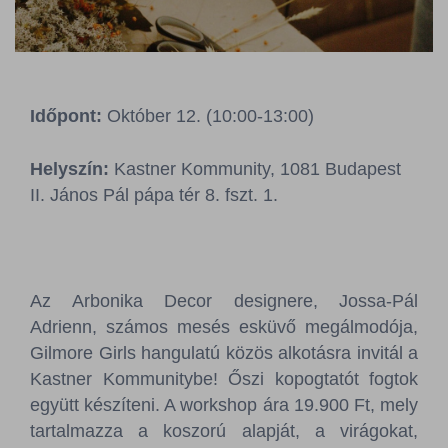
Sajtószoba
Kapcsolat
Időpont:
Október 12. (10:00-13:00)
BCEFW
360DBP
HFDASPOT
Helyszín:
Kastner Kommunity, 1081 Budapest
II. János Pál pápa tér 8. fszt. 1.
Az Arbonika Decor designere, Jossa-Pál
Adrienn, számos mesés esküvő megálmodója,
Gilmore Girls hangulatú közös alkotásra invitál a
Kastner Kommunitybe! Őszi kopogtatót fogtok
együtt készíteni. A workshop ára 19.900 Ft, mely
tartalmazza a koszorú alapját, a virágokat,