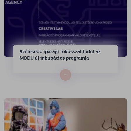
Szélesebb iparági fókusszal indul az
MDDÜ új inkubációs programja
→