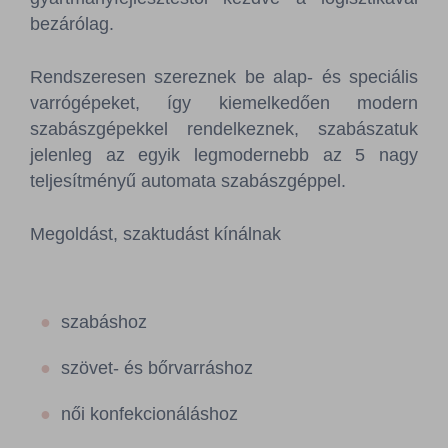
Sajtószoba
bezárólag.
Kapcsolat
Rendszeresen szereznek be alap- és speciális
varrógépeket, így kiemelkedően modern
BCEFW
360DBP
HFDASPOT
szabászgépekkel rendelkeznek, szabászatuk
jelenleg az egyik legmodernebb az 5 nagy
teljesítményű automata szabászgéppel.
Megoldást, szaktudást kínálnak
szabáshoz
szövet- és bőrvarráshoz
női konfekcionáláshoz