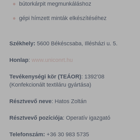
bútorkárpit megmunkáláshoz
gépi hímzett minták elkészítéséhez
Székhely:
5600 Békéscsaba, Illésházi u. 5.
Honlap
:
www.uniconrt.hu
Tevékenységi kör (TEÁOR)
: 1392’08
(Konfekcionált textiláru gyártása)
Résztvevő neve
: Hatos Zoltán
Résztvevő pozíciója
: Operatív igazgató
Telefonszám:
+36 30 983 5735