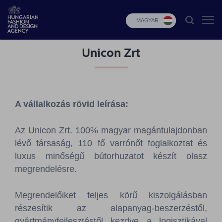
MAGYAR
Unicon Zrt
HFDA
Divat
programok
A vállalkozás rövid leírása:
Design
programok
Az Unicon Zrt. 100% magyar magántulajdonban
lévő társaság, 110 fő varrónőt foglalkoztat és
Budapest
Select
luxus minőségű bútorhuzatot készít olasz
megrendelésre.
Hírek
Megrendelőiket teljes körű kiszolgálásban
Pályázatok
részesítik az alapanyag-beszerzéstől,
gyártmányfejlesztéstől kezdve a logisztikával