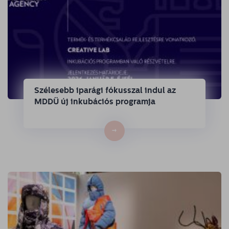
Szélesebb iparági fókusszal indul az
MDDÜ új inkubációs programja
→