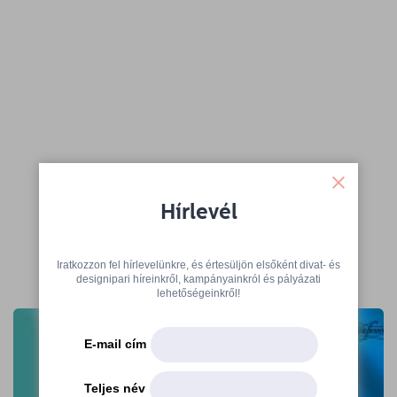
Hírlevél
Iratkozzon fel hírlevelünkre, és értesüljön elsőként divat- és
További cikkek
designipari híreinkről, kampányainkról és pályázati
lehetőségeinkről!
E-mail cím
Teljes név