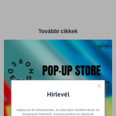
További cikkek
Hírlevél
Iratkozzon fel hírlevelünkre, és értesüljön elsőként divat- és
A 360 Design Budapest kiállítói várnak
designipari híreinkről, kampányainkról és pályázati