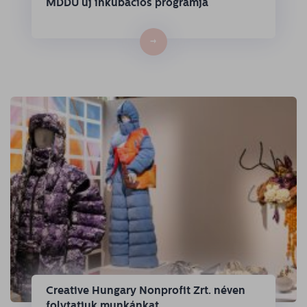
MDDÜ új inkubációs programja
→
Creative Hungary Nonprofit Zrt. néven
folytatjuk munkánkat