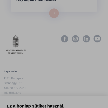
→
Kapcsolat
1126 Budapest
Istenhegyi út 18.
+36 20 272 2351
info@hfda.hu
Ez a honlap sütiket használ.