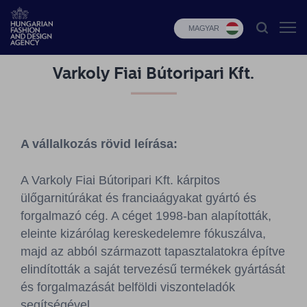
MAGYAR
Varkoly Fiai Bútoripari Kft.
HFDA
Divat
programok
A vállalkozás rövid leírása:
Design
programok
A Varkoly Fiai Bútoripari Kft. kárpitos
ülőgarnitúrákat és franciaágyakat gyártó és
Budapest
Select
forgalmazó cég. A céget 1998-ban alapították,
eleinte kizárólag kereskedelemre fókuszálva,
Hírek
majd az abból származott tapasztalatokra építve
elindították a saját tervezésű termékek gyártását
Pályázatok
és forgalmazását belföldi viszonteladók
segítségével.