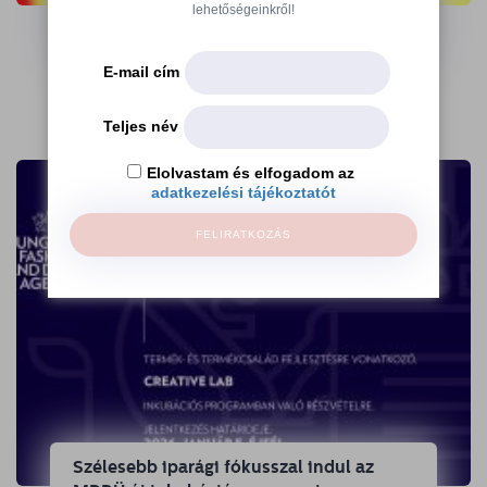
az Ajándék Terminálon
lehetőségeinkről!
→
E-mail cím
Teljes név
Elolvastam és elfogadom az
adatkezelési tájékoztatót
FELIRATKOZÁS
Szélesebb iparági fókusszal indul az