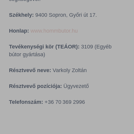
Sajtószoba
Székhely:
9400 Sopron, Győri út 17.
Kapcsolat
Honlap:
www.hommbutor.hu
BCEFW
360DBP
HFDASPOT
Tevékenységi kör (TEÁOR):
3109 (Egyéb
bútor gyártása)
Résztvevő neve:
Varkoly Zoltán
Résztvevő pozíciója:
Ügyvezető
T
elefonszám:
+36 70 369 2996