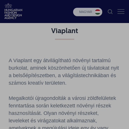
MAGYAR
Viaplant
HFDA
Divat
programok
A Viaplant egy átvilágítható növényi tartalmú
Design
burkolat, aminek köszönhetően új távlatokat nyit
programok
a belsőépítészetben, a világítástechnikában és
számos kreatív területen.
Budapest
Select
Megalkotói újragondolták a városi zöldfelületek
Hírek
fenntartása során keletkezett növényi részek
hasznosítását. Olyan növényi részeket,
Pályázatok
leveleket és virágzatokat alkalmaznak,
amelyeknek a megújulási ideje egy év vagy