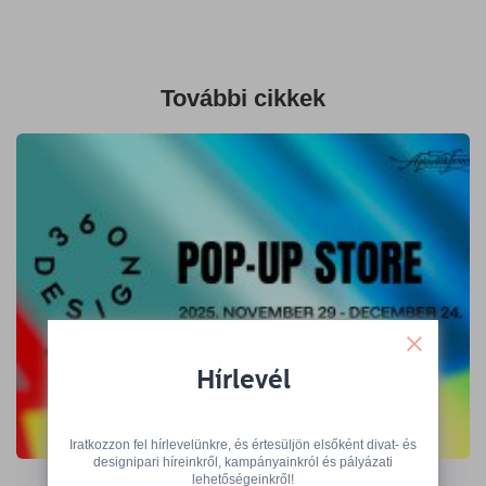
További cikkek
Hírlevél
A 360 Design Budapest kiállítói várnak
Iratkozzon fel hírlevelünkre, és értesüljön elsőként divat- és
az Ajándék Terminálon
designipari híreinkről, kampányainkról és pályázati
lehetőségeinkről!