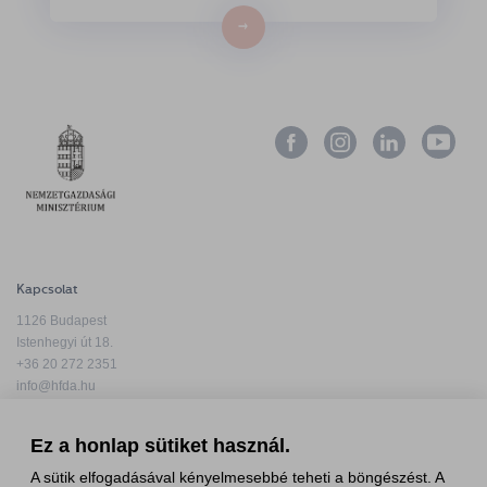
→
Kapcsolat
1126 Budapest
Istenhegyi út 18.
+36 20 272 2351
info@hfda.hu
Ez a honlap sütiket használ.
A sütik elfogadásával kényelmesebbé teheti a böngészést. A