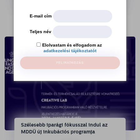
→
E-mail cím
Teljes név
Elolvastam és elfogadom az
adatkezelési tájékoztatót
FELIRATKOZÁS
Szélesebb iparági fókusszal indul az
MDDÜ új inkubációs programja