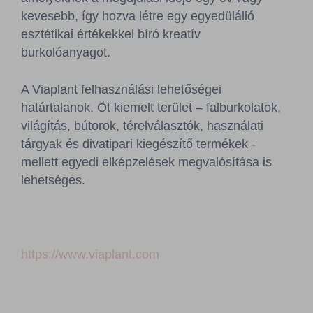
Sajtószoba
kevesebb, így hozva létre egy egyedülálló
esztétikai értékekkel bíró kreatív
Kapcsolat
burkolóanyagot.
BCEFW
360DBP
HFDASPOT
A Viaplant felhasználási lehetőségei
határtalanok. Öt kiemelt terület – falburkolatok,
világítás, bútorok, térelválasztók, használati
tárgyak és divatipari kiegészítő termékek -
mellett egyedi elképzelések megvalósítása is
lehetséges.
https://www.viaplant.com