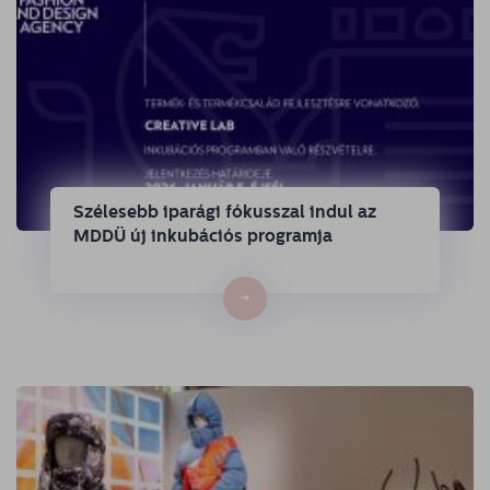
Szélesebb iparági fókusszal indul az
MDDÜ új inkubációs programja
→