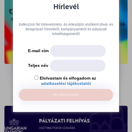
Hírlevél
Iratkozzon fel hírlevelünkre, és értesüljön elsőként divat- és
designipari híreinkről, kampányainkról és pályázati
lehetőségeinkről!
E-mail cím
A 360 Design Budapest kiállítói várnak
az Ajándék Terminálon
Teljes név
Elolvastam és elfogadom az
→
adatkezelési tájékoztatót
FELIRATKOZÁS