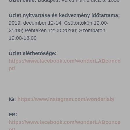
Üzlet címe:
Budapest Veres Pálné utca 3, 1056
Sajtószoba
Üzlet nyitvartása és kedvezmény időtartama:
Kapcsolat
2019. december 12-14. Csütörtökön 12:00-
21:00; Pénteken 12:00-20:00; Szombaton
BCEFW
360DBP
HFDASPOT
12:00-18:00
Üzlet elérhetősége:
https://www.facebook.com/wonderLABconce
pt/
IG:
https://www.instagram.com/wonderlab/
FB:
https://www.facebook.com/wonderLABconce
pt/