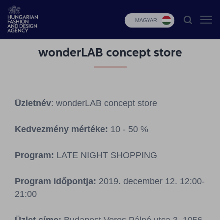
MAGYAR
wonderLAB concept store
HFDA
Divat
programok
Üzletnév
: wonderLAB concept store
Design
programok
Kedvezmény mértéke:
10 - 50 %
Budapest
Select
Program:
LATE NIGHT SHOPPING
Hírek
Program időpontja:
2019. december 12. 12:00-
21:00
Pályázatok