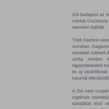
ZIA budapest az el
márkát Csizmazia 
ütemben fejlődik.
Több Fashion Week
storeban, magazino
darabbal robbant b
azóta minden kol
tapasztalataiból i
és új vásárlóknak
használ ellenőrzött
A ZIA nem csupán 
izgalmas személyi
körülöttük lévő 