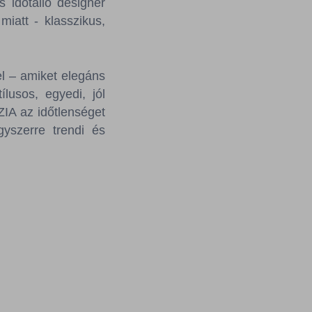
s időtálló designer
iatt - klasszikus,
el – amiket elegáns
lusos, egyedi, jól
IA az időtlenséget
gyszerre trendi és