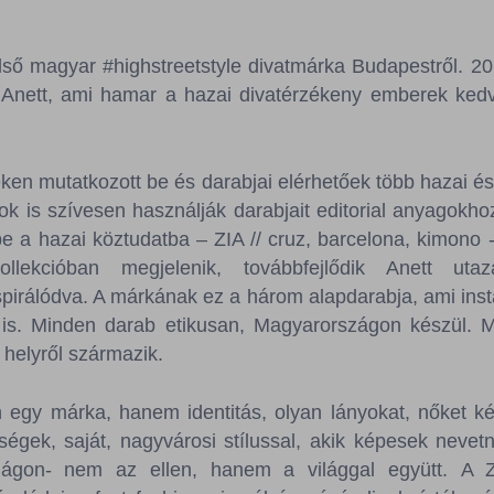
ső magyar #highstreetstyle divatmárka Budapestről. 20
Anett, ami hamar a hazai divatérzékeny emberek kedv
en mutatkozott be és darabjai elérhetőek több hazai és
k is szívesen használják darabjait editorial anyagokh
e a hazai köztudatba – ZIA // cruz, barcelona, kimono
lekcióban megjelenik, továbbfejlődik Anett utaz
nspirálódva. A márkának ez a három alapdarabja, ami inst
 is. Minden darab etikusan, Magyarországon készül. 
 helyről származik.
egy márka, hanem identitás, olyan lányokat, nőket képv
ségek, saját, nagyvárosi stílussal, akik képesek neve
világon- nem az ellen, hanem a világgal együtt. A 