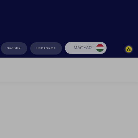
MAGYAR
360DBP
HFDASPOT