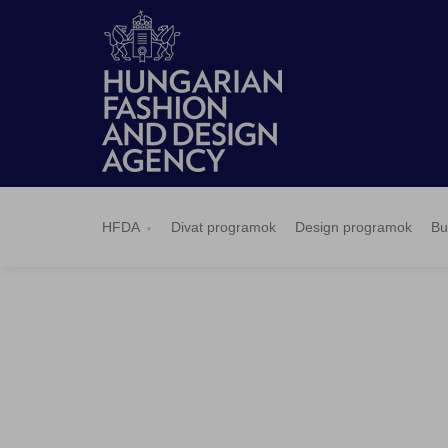
HFDA
Divat
Design
Budapest
Hírek
Pályázatok
Sajtószoba
Kapcsolat
BCEFW
360DBP
HFDASPOT
programok
programok
Select
HFDA
Divat programok
Design programok
Bu