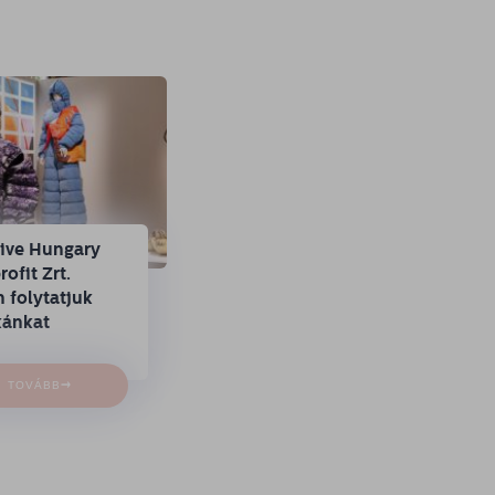
tive Hungary
ofit Zrt.
 folytatjuk
ánkat
→
TOVÁBB