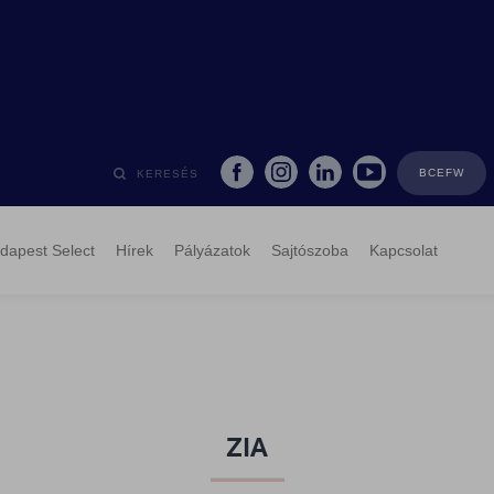
BCEFW
KERESÉS
dapest Select
Hírek
Pályázatok
Sajtószoba
Kapcsolat
ZIA