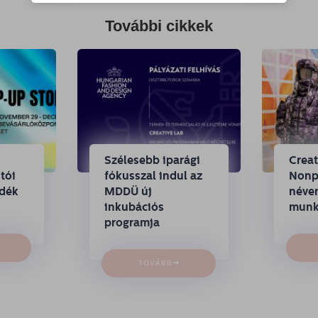
További cikkek
Szélesebb iparági
Crea
tói
fókusszal indul az
Nonpr
ndék
MDDÜ új
néven
inkubációs
munk
programja
→
TOVÁBB