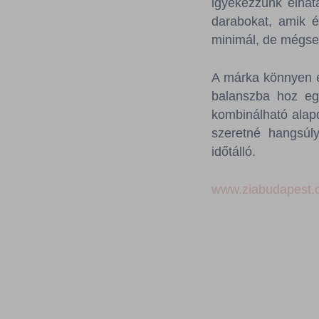
igyekezzünk elhatá
darabokat, amik é
minimál, de mégsem
A márka könnyen eg
balanszba hoz egy
kombinálható alap
szeretné hangsúly
időtálló.
www.ziabudapest.