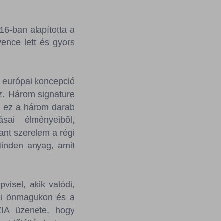
16-ban alapította a
ence lett és gyors
 európai koncepció
oz. Három signature
 - ez a három darab
ásai élményeiből,
ant szerelem a régi
Minden anyag, amit
isel, akik valódi,
tni önmagukon és a
ZIA üzenete, hogy