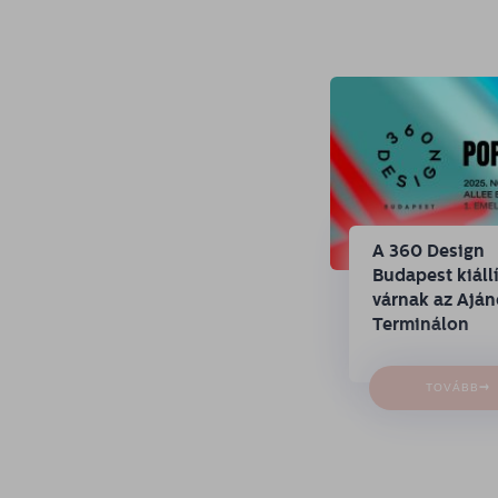
A 360 Design
Budapest kiállí
várnak az Ajá
Terminálon
→
TOVÁBB