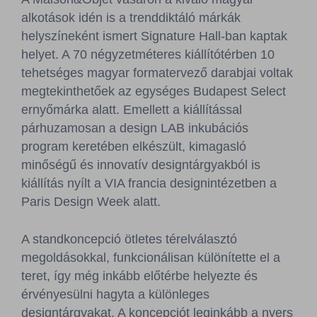
alkotások idén is a trenddiktáló márkák
helyszíneként ismert Signature Hall-ban kaptak
helyet. A 70 négyzetméteres kiállítótérben 10
tehetséges magyar formatervező darabjai voltak
megtekinthetőek az egységes Budapest Select
ernyőmárka alatt. Emellett a kiállítással
párhuzamosan a design LAB inkubációs
program keretében elkészült, kimagasló
minőségű és innovatív designtárgyakból is
kiállítás nyílt a VIA francia designintézetben a
Paris Design Week alatt.
A standkoncepció ötletes térelválasztó
megoldásokkal, funkcionálisan különítette el a
teret, így még inkább előtérbe helyezte és
érvényesülni hagyta a különleges
designtárgyakat. A koncepciót leginkább a nyers