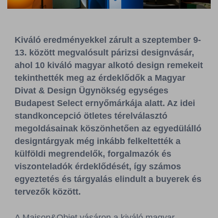
Sajtószoba
Kapcsolat
Kiváló eredményekkel zárult a szeptember 9-
13. között megvalósult párizsi designvásár,
BCEFW
360DBP
HFDASPOT
ahol 10 kiváló magyar alkotó design remekeit
tekinthették meg az érdeklődők a Magyar
Divat & Design Ügynökség egységes
Budapest Select ernyőmárkája alatt. Az idei
standkoncepció ötletes térelválasztó
megoldásainak köszönhetően az egyedülálló
designtárgyak még inkább felkeltették a
külföldi megrendelők, forgalmazók és
viszonteladók érdeklődését, így számos
egyeztetés és tárgyalás elindult a buyerek és
tervezők között.
A Maison&Objet vásáron a kiváló magyar