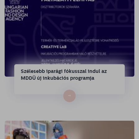
Szélesebb iparági fókusszal indul az
MDDÜ új inkubációs programja
→