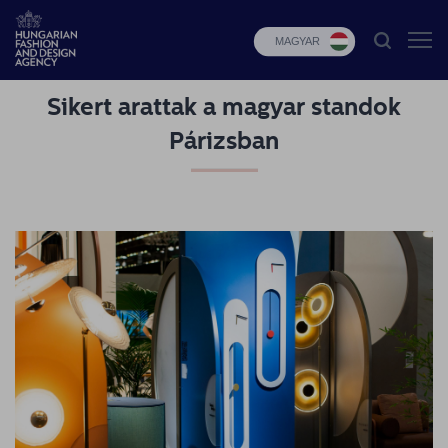
MAGYAR
Sikert arattak a magyar standok
HFDA
Párizsban
Divat
programok
Design
programok
Budapest
Select
Hírek
Pályázatok