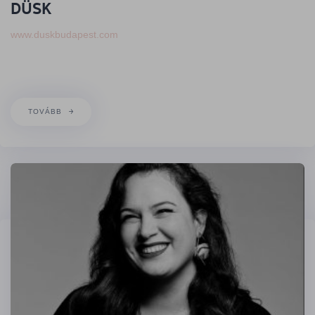
DÜSK
www.duskbudapest.com
TOVÁBB