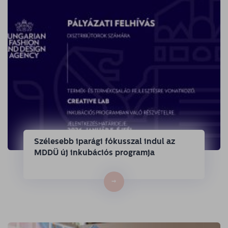
Szélesebb iparági fókusszal indul az
MDDÜ új inkubációs programja
→