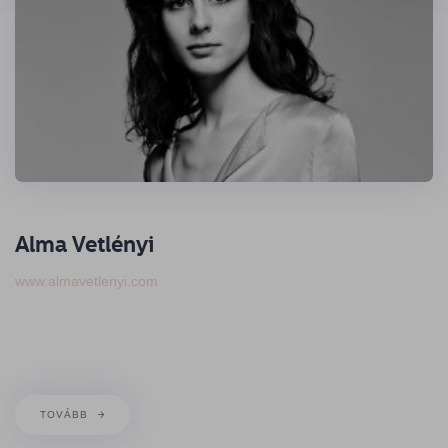
Alma Vetlényi
www.almavetlenyi.com
TOVÁBB