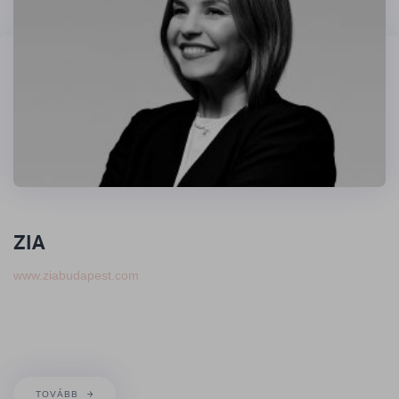
ZIA
www.ziabudapest.com
TOVÁBB