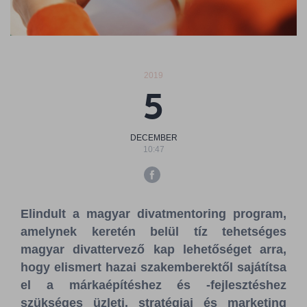
Sajtószoba
Kapcsolat
2019
BCEFW
360DBP
HFDASPOT
5
DECEMBER
10:47
Elindult a magyar divatmentoring program,
amelynek keretén belül tíz tehetséges
magyar divattervező kap lehetőséget arra,
hogy elismert hazai szakemberektől sajátítsa
el a márkaépítéshez és -fejlesztéshez
szükséges üzleti, stratégiai és marketing