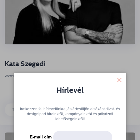
Kata Szegedi
www.kataszegedi.com
Hírlevél
Iratkozzon fel hírlevelünkre, és értesüljön elsőként divat- és
TOVÁBB
designipari híreinkről, kampányainkról és pályázati
lehetőségeinkről!
E-mail cím