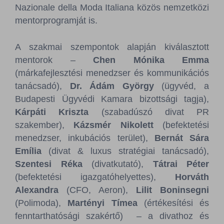
Nazionale della Moda Italiana közös nemzetközi
mentorprogramját is.
A szakmai szempontok alapján kiválasztott
mentorok –
Chen Mónika Emma
(márkafejlesztési menedzser és kommunikációs
tanácsadó),
Dr. Ádám György
(ügyvéd, a
Budapesti Ügyvédi Kamara bizottsági tagja),
Kárpáti Kriszta
(szabadúszó divat PR
szakember),
Kázsmér Nikolett
(befektetési
menedzser, inkubációs terület),
Bernát Sára
Emília
(divat & luxus stratégiai tanácsadó),
Szentesi Réka
(divatkutató),
Tátrai Péter
(befektetési igazgatóhelyettes),
Horváth
Alexandra
(CFO, Aeron),
Lilit Boninsegni
(Polimoda),
Martényi Tímea
(értékesítési és
fenntarthatósági szakértő) – a divathoz és